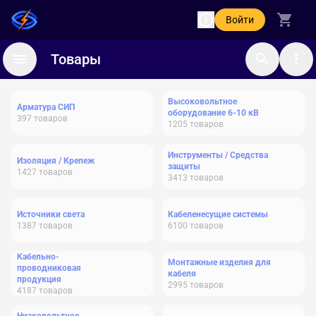
Войти
Товары
Высоковольтное
Арматура СИП
оборудование 6-10 кВ
397
товаров
1205
товаров
Инструменты / Средства
Изоляция / Крепеж
защиты
1427
товаров
3413
товаров
Источники света
Кабеленесущие системы
1387
товаров
6100
товаров
Кабельно-
Монтажные изделия для
проводниковая
кабеля
продукция
2995
товаров
4187
товаров