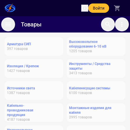
Войти
Товары
Высоковольтное
Арматура СИП
оборудование 6-10 кВ
397
товаров
1205
товаров
Инструменты / Средства
Изоляция / Крепеж
защиты
1427
товаров
3413
товаров
Источники света
Кабеленесущие системы
1387
товаров
6100
товаров
Кабельно-
Монтажные изделия для
проводниковая
кабеля
продукция
2995
товаров
4187
товаров