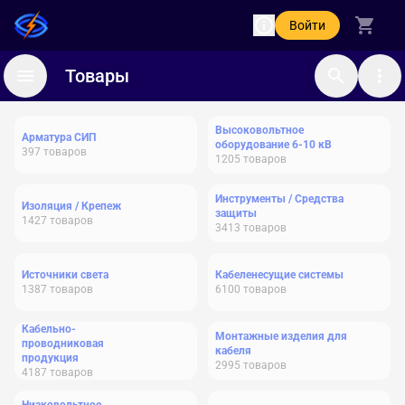
Войти
Товары
Высоковольтное
Арматура СИП
оборудование 6-10 кВ
397
товаров
1205
товаров
Инструменты / Средства
Изоляция / Крепеж
защиты
1427
товаров
3413
товаров
Источники света
Кабеленесущие системы
1387
товаров
6100
товаров
Кабельно-
Монтажные изделия для
проводниковая
кабеля
продукция
2995
товаров
4187
товаров