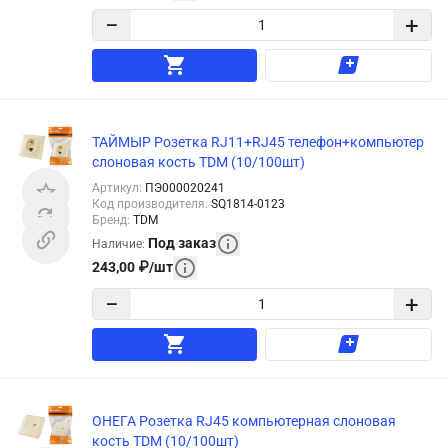
−
+
ТАЙМЫР Розетка RJ11+RJ45 телефон+компьютер
слоновая кость TDM (10/100шт)
Артикул
:
ПЭ000020241
Код производителя
:
SQ1814-0123
Бренд
:
TDM
Под заказ
Наличие
:
243,00
₽
/
шт
−
+
ОНЕГА Розетка RJ45 компьютерная слоновая
кость TDM (10/100шт)