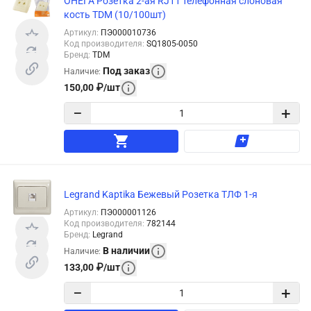
ОНЕГА Розетка 2-ая RJ11 телефонная слоновая
кость TDM (10/100шт)
Артикул
:
ПЭ000010736
Код производителя
:
SQ1805-0050
Бренд
:
TDM
Под заказ
Наличие
:
150,00
₽
/
шт
−
+
Legrand Kaptika Бежевый Розетка ТЛФ 1-я
Артикул
:
ПЭ000001126
Код производителя
:
782144
Бренд
:
Legrand
В наличии
Наличие
:
133,00
₽
/
шт
−
+