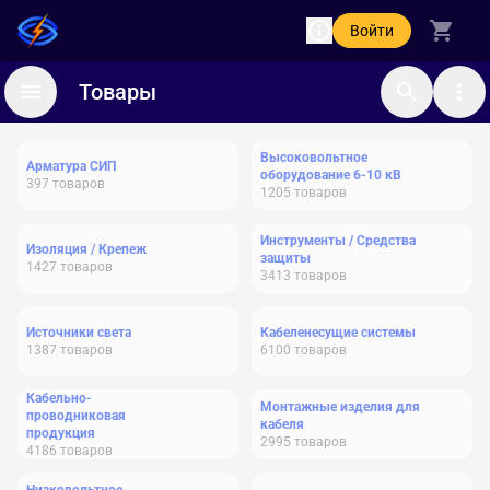
Войти
Товары
Высоковольтное
Арматура СИП
оборудование 6-10 кВ
397
товаров
1205
товаров
Инструменты / Средства
Изоляция / Крепеж
защиты
1427
товаров
3413
товаров
Источники света
Кабеленесущие системы
1387
товаров
6100
товаров
Кабельно-
Монтажные изделия для
проводниковая
кабеля
продукция
2995
товаров
4186
товаров