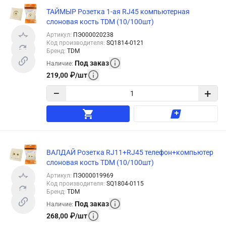
ТАЙМЫР Розетка 1-ая RJ45 компьютерная
слоновая кость TDM (10/100шт)
Артикул
:
ПЭ000020238
Код производителя
:
SQ1814-0121
Бренд
:
TDM
Под заказ
Наличие
:
219,00
₽
/
шт
−
+
ВАЛДАЙ Розетка RJ11+RJ45 телефон+компьютер
слоновая кость TDM (10/100шт)
Артикул
:
ПЭ000019969
Код производителя
:
SQ1804-0115
Бренд
:
TDM
Под заказ
Наличие
:
268,00
₽
/
шт