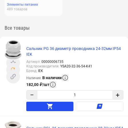
Элементы питания
489
товаров
Все товары
Сальник PG 36 диаметр проводника 24-32мм IP54
IEK
Артикул
:
00000006735
Код производителя
:
YSA20-32-36-54-K41
Бренд
:
IEK
В наличии
Наличие
:
182,00
₽
/
шт
−
+