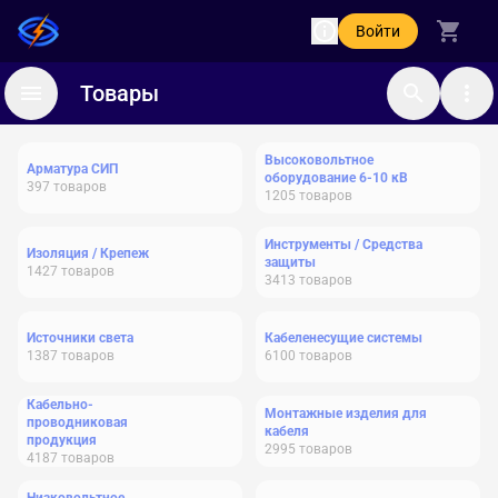
Войти
Товары
Высоковольтное
Арматура СИП
оборудование 6-10 кВ
397
товаров
1205
товаров
Инструменты / Средства
Изоляция / Крепеж
защиты
1427
товаров
3413
товаров
Источники света
Кабеленесущие системы
1387
товаров
6100
товаров
Кабельно-
Монтажные изделия для
проводниковая
кабеля
продукция
2995
товаров
4187
товаров