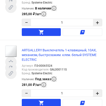
Бренд
:
Systeme Electric
В наличии
Наличие
:
285,00
₽
/
шт
−
+
ARTGALLERY Выключатель 1-клавишный, 10АХ,
механизм, быстрозажим. клем. белый SYSTEME
ELECTRIC
Артикул
:
ПЭ-00065524
Код производителя
:
GAL000111S
Бренд
:
Systeme Electric
Под заказ
Наличие
:
281,00
₽
/
шт
−
+