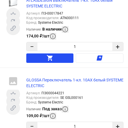
ATLASDESIGN Выключатель 1-кл. 10АХ белый
SYSTEME ELECTRIC
Артикул
:
ПЭ-00017847
Код производителя
:
ATN000111
Бренд
:
Systeme Electric
В наличии
Наличие
:
174,00
₽
/
шт
−
+
GLOSSA Переключатель 1-кл. 10АХ белый SYSTEME
ELECTRIC
Артикул
:
ПЭ000044221
Код производителя
:
SE GSL000161
Бренд
:
Systeme Electric
Под заказ
Наличие
:
109,00
₽
/
шт
−
+