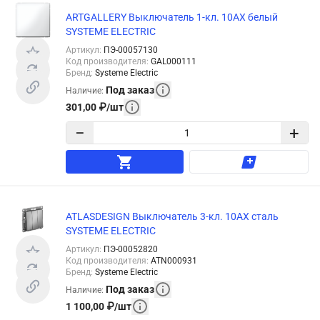
ARTGALLERY Выключатель 1-кл. 10АХ белый
SYSTEME ELECTRIC
Артикул
:
ПЭ-00057130
Код производителя
:
GAL000111
Бренд
:
Systeme Electric
Под заказ
Наличие
:
301,00
₽
/
шт
−
+
ATLASDESIGN Выключатель 3-кл. 10АХ сталь
SYSTEME ELECTRIC
Артикул
:
ПЭ-00052820
Код производителя
:
ATN000931
Бренд
:
Systeme Electric
Под заказ
Наличие
:
1 100,00
₽
/
шт