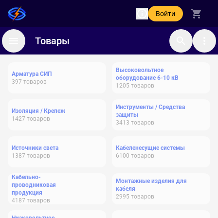
Войти
Товары
Высоковольтное
Арматура СИП
оборудование 6-10 кВ
397
товаров
1205
товаров
Инструменты / Средства
Изоляция / Крепеж
защиты
1427
товаров
3413
товаров
Источники света
Кабеленесущие системы
1387
товаров
6100
товаров
Кабельно-
Монтажные изделия для
проводниковая
кабеля
продукция
2995
товаров
4187
товаров