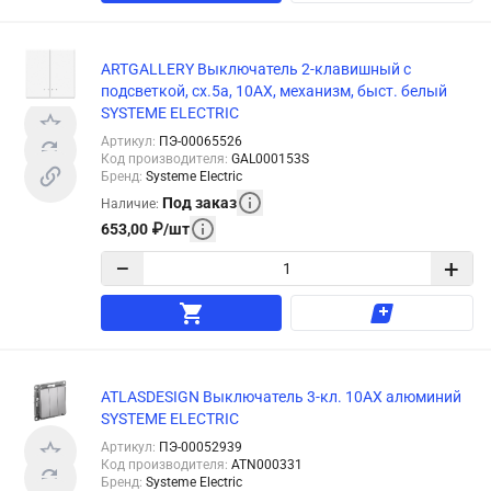
ARTGALLERY Выключатель 2-клавишный с
подсветкой, сх.5а, 10АХ, механизм, быст. белый
SYSTEME ELECTRIC
Артикул
:
ПЭ-00065526
Код производителя
:
GAL000153S
Бренд
:
Systeme Electric
Под заказ
Наличие
:
653,00
₽
/
шт
−
+
ATLASDESIGN Выключатель 3-кл. 10АХ алюминий
SYSTEME ELECTRIC
Артикул
:
ПЭ-00052939
Код производителя
:
ATN000331
Бренд
:
Systeme Electric