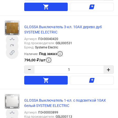
GLOSSA Выключатель 3-кл. 10АХ дерево дуб
SYSTEME ELECTRIC
Артикул
:
ПЭ-00040420
Код производителя
:
GSL000531
Бренд
:
Systeme Electric
Под заказ
Наличие
:
796,00
₽
/
шт
−
+
GLOSSA Выключатель 1-кл. с подсветкой 10АХ
белый SYSTEME ELECTRIC
Артикул
:
ПЭ-00003899
Код производителя
:
GSL000113