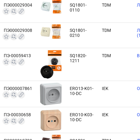
ПЭ000029304
SQ1801-
TDM
Л
0110
ПЭ000029308
SQ1801-
TDM
Л
0210
(
ПЭ-00059413
SQ1820-
TDM
В
1211
ПЭ000007861
ERO13-K01-
IEK
O
10-DC
ПЭ-00030658
ERO10-K03-
IEK
O
10-DC