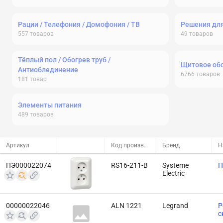
Рации / Телефония / Домофония / ТВ
Решения дл
557
товаров
49
товаров
Тёплый пол / Обогрев труб /
Щитовое об
Антиоблединение
6766
товаров
181
товар
Элементы питания
489
товаров
Артикул
Код производителя
Бренд
Н
ПЭ000022074
RS16-211-B
Systeme
П
Electric
00000022046
ALN 1221
Legrand
Р
с