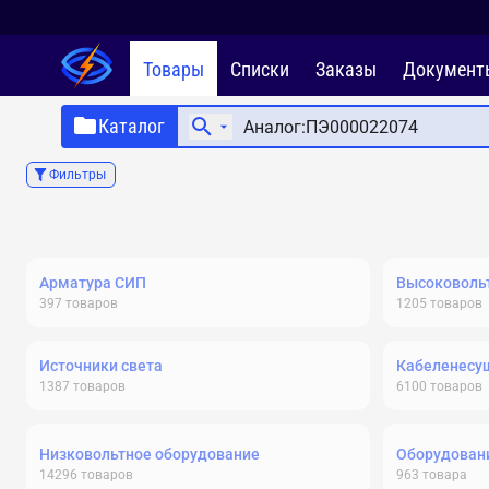
Товары
Списки
Заказы
Документ
Каталог
Фильтры
Арматура СИП
Высоковольт
397
товаров
1205
товаров
Источники света
Кабеленесу
1387
товаров
6100
товаров
Низковольтное оборудование
Оборудовани
14296
товаров
963
товара