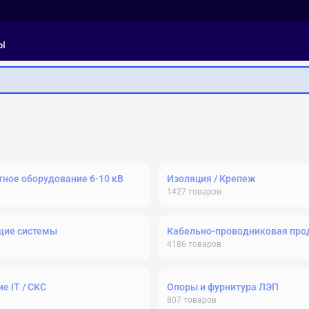
ы
ное оборудование 6-10 кВ
Изоляция / Крепеж
1427
товаров
щие системы
Кабельно-проводниковая про
4186
товаров
е IT / СКС
Опоры и фурнитура ЛЭП
807
товаров