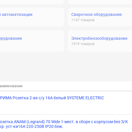
я автоматизации
Сварочное оборудование
1147
товаров
орудование
Электробензооборудование
1979
товаров
аименование
РИМА Розетка 2-ая с/у 16А белый SYSTEME ELECTRIC
озетка ANAM (Legrand) 70 Wide 1-мест. в сборе с корпусом без З/К
кр. уст-ки16А 220-250В IP20 беж.