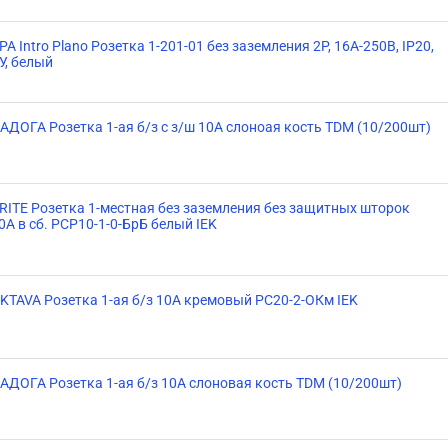
РА Intro Plano Розетка 1-201-01 без заземления 2Р, 16А-250В, IP20,
У, белый
АДОГА Розетка 1-ая б/з с з/ш 10А слоноая кость TDM (10/200шт)
RITE Розетка 1-местная без заземления без защитных шторок
0А в сб. РСР10-1-0-БрБ белый IEK
KTAVA Розетка 1-ая б/з 10А кремовый РС20-2-ОКм IEK
АДОГА Розетка 1-ая б/з 10А слоновая кость TDM (10/200шт)