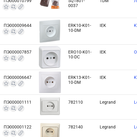
ПЭ000010799
SQ1801-
TDM
Л
0037
ПЭ000009644
ERK10-K01-
IEK
K
10-DM
ПЭ000007857
ERO10-K01-
IEK
O
10-DC
ПЭ000006647
ERK13-K01-
IEK
K
10-DM
ПЭ000001111
782110
Legrand
L
ПЭ000001122
782140
Legrand
L