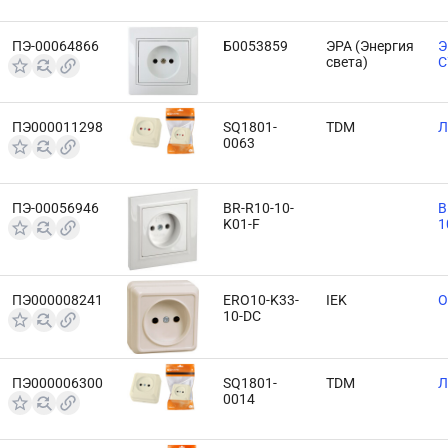
ПЭ-00064866
Б0053859
ЭРА (Энергия
Э
света)
С
ПЭ000011298
SQ1801-
TDM
Л
0063
ПЭ-00056946
BR-R10-10-
B
K01-F
1
ПЭ000008241
ERO10-K33-
IEK
O
10-DC
ПЭ000006300
SQ1801-
TDM
Л
0014