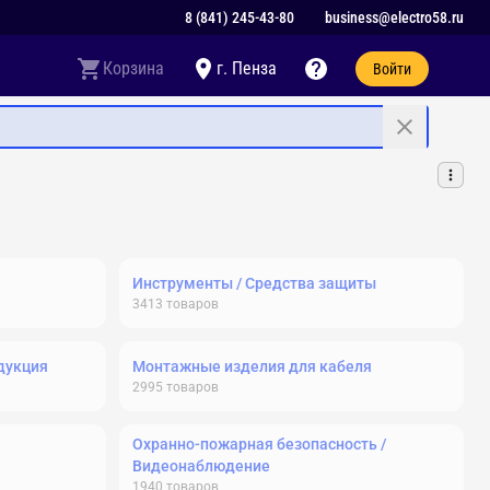
8 (841) 245-43-80
business@electro58.ru
Корзина
г. Пенза
Войти
Инструменты / Средства защиты
3413
товаров
дукция
Монтажные изделия для кабеля
2995
товаров
Охранно-пожарная безопасность /
Видеонаблюдение
1940
товаров