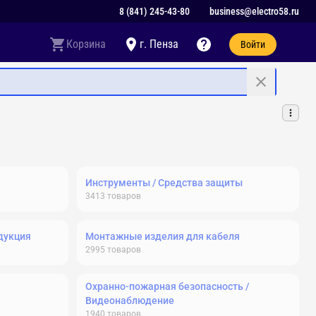
8 (841) 245-43-80
business@electro58.ru
Корзина
г. Пенза
Войти
Инструменты / Средства защиты
3413
товаров
дукция
Монтажные изделия для кабеля
2995
товаров
Охранно-пожарная безопасность /
Видеонаблюдение
1940
товаров