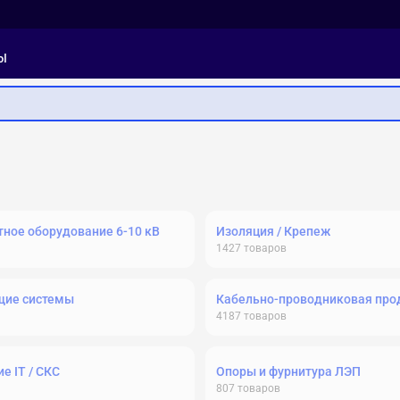
ы
ное оборудование 6-10 кВ
Изоляция / Крепеж
1427
товаров
щие системы
Кабельно-проводниковая про
4187
товаров
е IT / СКС
Опоры и фурнитура ЛЭП
807
товаров