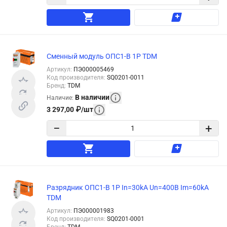
Сменный модуль ОПС1-B 1P TDM
Артикул
:
ПЭ000005469
Код производителя
:
SQ0201-0011
Бренд
:
TDM
В наличии
Наличие
:
3 297,00
₽
/
шт
−
+
Разрядник ОПС1-B 1Р In=30kA Un=400B Im=60kA
TDM
Артикул
:
ПЭ000001983
Код производителя
:
SQ0201-0001
Бренд
:
TDM