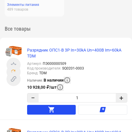
Элементы питания
489
товаров
Все товары
Разрядник ОПС1-B 3Р In=30kA Un=400B Im=60kA
TDM
Артикул
:
ПЭ000000509
Код производителя
:
SQ0201-0003
Бренд
:
TDM
В наличии
Наличие
:
10 928,00
₽
/
шт
−
+