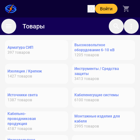
Войти
Товары
Высоковольтное
Арматура СИП
оборудование 6-10 кВ
397
товаров
1205
товаров
Инструменты / Средства
Изоляция / Крепеж
защиты
1427
товаров
3413
товаров
Источники света
Кабеленесущие системы
1387
товаров
6100
товаров
Кабельно-
Монтажные изделия для
проводниковая
кабеля
продукция
2995
товаров
4187
товаров