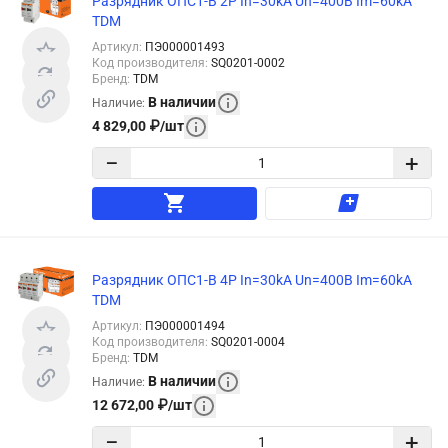
Разрядник ОПС1-B 2Р In=30kA Un=400B Im=60kA
TDM
Артикул
:
ПЭ000001493
Код производителя
:
SQ0201-0002
Бренд
:
TDM
В наличии
Наличие
:
4 829,00
₽
/
шт
−
+
Разрядник ОПС1-B 4Р In=30kA Un=400B Im=60kA
TDM
Артикул
:
ПЭ000001494
Код производителя
:
SQ0201-0004
Бренд
:
TDM
В наличии
Наличие
:
12 672,00
₽
/
шт
−
+