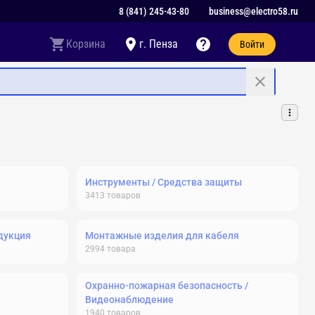
8 (841) 245-43-80
business@electro58.ru
Корзина
г. Пенза
Войти
Инструменты / Средства защиты
3413
товаров
дукция
Монтажные изделия для кабеля
2994
товара
Охранно-пожарная безопасность /
Видеонаблюдение
1940
товаров