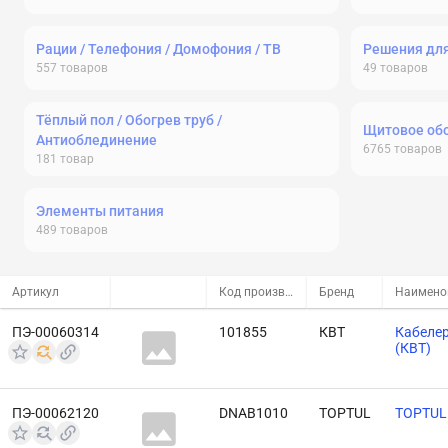
Рации / Телефония / Домофония / ТВ
Решения дл
557
товаров
49
товаров
Тёплый пол / Обогрев труб /
Щитовое об
Антиоблединение
6765
товаров
181
товар
Элементы питания
489
товаров
Артикул
Код производителя
Бренд
Наимено
ПЭ-00060314
101855
КВТ
Кабелер
(КВТ)
ПЭ-00062120
DNAB1010
TOPTUL
TOPTUL