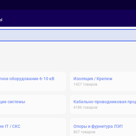
ы
ное оборудование 6-10 кВ
Изоляция / Крепеж
1427
товаров
щие системы
Кабельно-проводниковая про
4186
товаров
е IT / СКС
Опоры и фурнитура ЛЭП
807
товаров