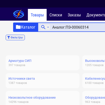
Товары
Списки
Заказы
Документ
Каталог
Фильтры
Арматура СИП
Высоковольт
397
товаров
1205
товаров
Источники света
Кабеленесу
1387
товаров
6100
товаров
Низковольтное оборудование
Оборудовани
14296
товаров
963
товара