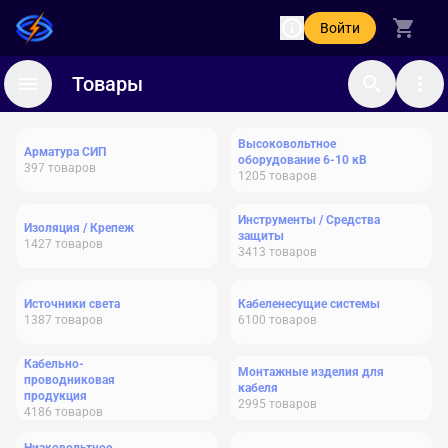
Войти
Товары
Высоковольтное
Арматура СИП
оборудование 6-10 кВ
397
товаров
1205
товаров
Инструменты / Средства
Изоляция / Крепеж
защиты
1427
товаров
3413
товаров
Источники света
Кабеленесущие системы
1387
товаров
6100
товаров
Кабельно-
Монтажные изделия для
проводниковая
кабеля
продукция
2995
товаров
4186
товаров