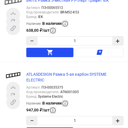
BRITE Рамка 5-местная РУ-5-БрГ графит IEK
Артикул
:
ПЭ-00065512
Код производителя
:
BR-M52-K53
Бренд
:
IEK
В наличии
Наличие
:
638,00
₽
/
шт
−
+
ATLASDESIGN Рамка 5-ая карбон SYSTEME
ELECTRIC
Артикул
:
ПЭ-00035375
Код производителя
:
ATN001005
Бренд
:
Systeme Electric
В наличии
Наличие
:
947,00
₽
/
шт
−
+