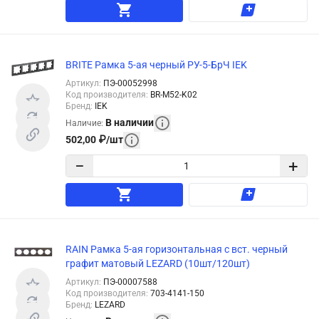
BRITE Рамка 5-ая черный РУ-5-БрЧ IEK
Артикул
:
ПЭ-00052998
Код производителя
:
BR-M52-K02
Бренд
:
IEK
В наличии
Наличие
:
502,00
₽
/
шт
−
+
RAIN Рамка 5-ая горизонтальная с вст. черный
графит матовый LEZARD (10шт/120шт)
Артикул
:
ПЭ-00007588
Код производителя
:
703-4141-150
Бренд
:
LEZARD