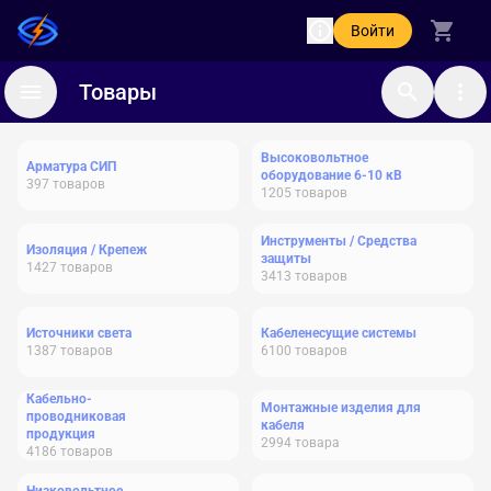
Войти
Товары
Высоковольтное
Арматура СИП
оборудование 6-10 кВ
397
товаров
1205
товаров
Инструменты / Средства
Изоляция / Крепеж
защиты
1427
товаров
3413
товаров
Источники света
Кабеленесущие системы
1387
товаров
6100
товаров
Кабельно-
Монтажные изделия для
проводниковая
кабеля
продукция
2994
товара
4186
товаров