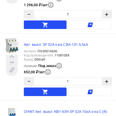
1 296,00
₽
/
шт
−
+
Авт. выкл. 3Р 32А х-ка C ВА-101 4,5кА
Артикул
:
ПЭ-00016606
Код производителя
:
11081DEK
Бренд
:
DEKraft
Под заказ
Наличие
:
652,00
₽
/
шт
−
+
CHINT Авт. выкл. NB1-63H 3P 32A 10кА х-ка C (R)