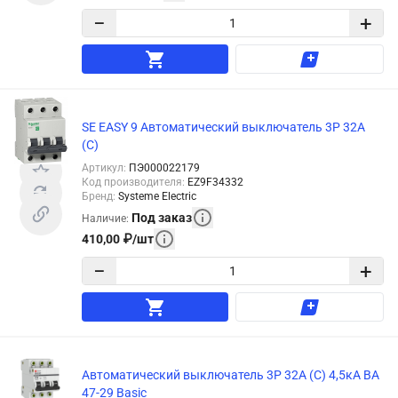
−
+
SE EASY 9 Автоматический выключатель 3P 32A
(C)
Артикул
:
ПЭ000022179
Код производителя
:
EZ9F34332
Бренд
:
Systeme Electric
Под заказ
Наличие
:
410,00
₽
/
шт
−
+
Автоматический выключатель 3P 32А (C) 4,5кА ВА
47-29 Basic