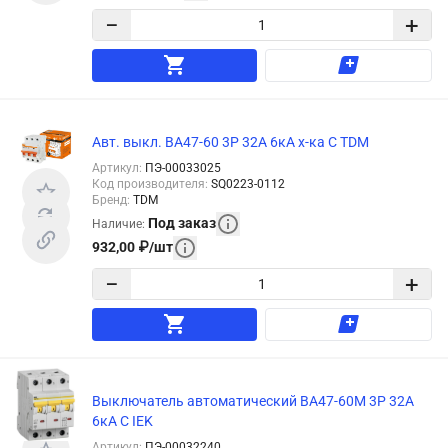
−
+
Авт. выкл. ВА47-60 3Р 32А 6кА х-ка С TDM
Артикул
:
ПЭ-00033025
Код производителя
:
SQ0223-0112
Бренд
:
TDM
Под заказ
Наличие
:
932,00
₽
/
шт
−
+
Выключатель автоматический ВА47-60M 3Р 32А
6кА С IEK
Артикул
:
ПЭ-00032240