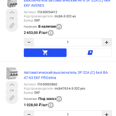
Выключатель автоматический AV-6 3P 32A (C) 6kA
EKF AVERES
Артикул
:
ПЭ-00054412
Код производителя
:
mcb6-3-32C-av
Бренд
:
EKF
В наличии
Наличие
:
2 653,00
₽
/
шт
−
+
Автоматический выключатель 3P 32А (C) 6кА ВА
47-63 EKF PROxima
Артикул
:
ПЭ-00002860
Код производителя
:
mcb4763-6-3-32C-pro
Бренд
:
EKF
Под заказ
Наличие
:
1 028,00
₽
/
шт
−
+