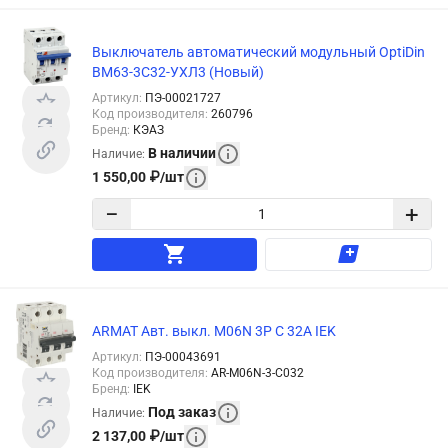
Выключатель автоматический модульный OptiDin
BM63-3C32-УХЛ3 (Новый)
Артикул
:
ПЭ-00021727
Код производителя
:
260796
Бренд
:
КЭАЗ
В наличии
Наличие
:
1 550,00
₽
/
шт
−
+
ARMAT Авт. выкл. M06N 3P C 32А IEK
Артикул
:
ПЭ-00043691
Код производителя
:
AR-M06N-3-C032
Бренд
:
IEK
Под заказ
Наличие
:
2 137,00
₽
/
шт