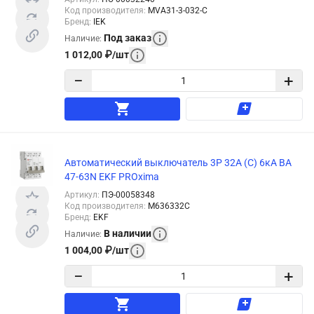
Код производителя
:
MVA31-3-032-C
Бренд
:
IEK
Под заказ
Наличие
:
1 012,00
₽
/
шт
−
+
Автоматический выключатель 3P 32А (C) 6кА ВА
47-63N EKF PROxima
Артикул
:
ПЭ-00058348
Код производителя
:
M636332C
Бренд
:
EKF
В наличии
Наличие
:
1 004,00
₽
/
шт
−
+