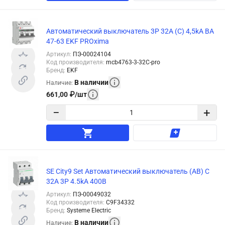
Автоматический выключатель 3P 32А (C) 4,5kA ВА
47-63 EKF PROxima
Артикул
:
ПЭ-00024104
Код производителя
:
mcb4763-3-32C-pro
Бренд
:
EKF
В наличии
Наличие
:
661,00
₽
/
шт
−
+
SE City9 Set Автоматический выключатель (АВ) С
32А 3P 4.5kA 400В
Артикул
:
ПЭ-00049032
Код производителя
:
C9F34332
Бренд
:
Systeme Electric
В наличии
Наличие
: