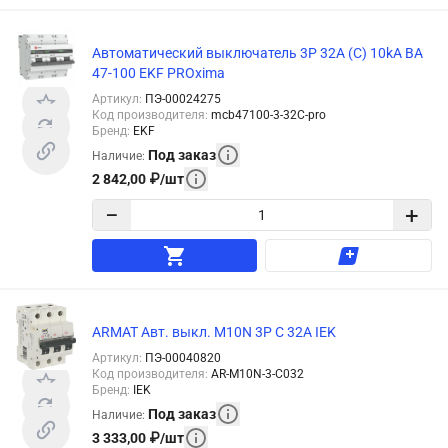
Автоматический выключатель 3P 32А (C) 10kA ВА
47-100 EKF PROxima
Артикул
:
ПЭ-00024275
Код производителя
:
mcb47100-3-32C-pro
Бренд
:
EKF
Под заказ
Наличие
:
2 842,00
₽
/
шт
−
+
ARMAT Авт. выкл. M10N 3P C 32А IEK
Артикул
:
ПЭ-00040820
Код производителя
:
AR-M10N-3-C032
Бренд
:
IEK
Под заказ
Наличие
:
3 333,00
₽
/
шт