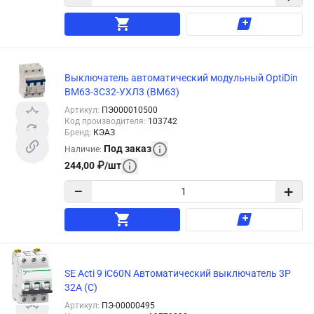
Выключатель автоматический модульный OptiDin
BM63-3C32-УХЛ3 (ВМ63)
Артикул
:
ПЭ000010500
Код производителя
:
103742
Бренд
:
КЭАЗ
Под заказ
Наличие
:
244,00
₽
/
шт
−
+
SE Acti 9 iC60N Автоматический выключатель 3P
32A (C)
Артикул
:
ПЭ-00000495