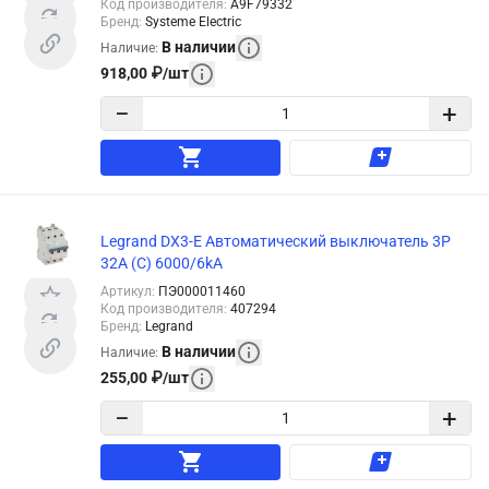
Код производителя
:
A9F79332
Бренд
:
Systeme Electric
В наличии
Наличие
:
918,00
₽
/
шт
−
+
Legrand DX3-E Автоматический выключатель 3P
32А (С) 6000/6kA
Артикул
:
ПЭ000011460
Код производителя
:
407294
Бренд
:
Legrand
В наличии
Наличие
:
255,00
₽
/
шт
−
+