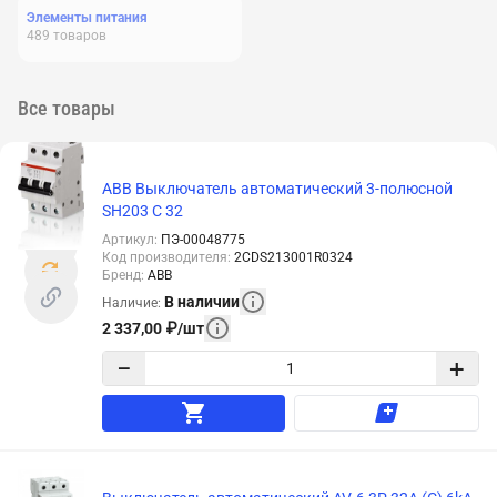
Элементы питания
489
товаров
Все товары
ABB Выключатель автоматический 3-полюсной
SH203 C 32
Артикул
:
ПЭ-00048775
Код производителя
:
2CDS213001R0324
Бренд
:
ABB
В наличии
Наличие
:
2 337,00
₽
/
шт
−
+