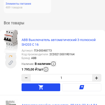
Элементы питания
489
товаров
Все товары
ABB Выключатель автоматический 3-полюсной
SH203 C 16
Артикул
:
ПЭ-00048773
Код производителя
:
2CDS213001R0164
Бренд
:
ABB
В наличии
Наличие
:
1 795,00
₽
/
шт
−
+