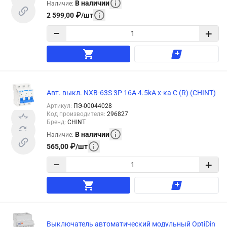
В наличии
Наличие
:
2 599,00
₽
/
шт
−
+
Авт. выкл. NXB-63S 3P 16А 4.5kA х-ка C (R) (CHINT)
Артикул
:
ПЭ-00044028
Код производителя
:
296827
Бренд
:
CHINT
В наличии
Наличие
:
565,00
₽
/
шт
−
+
Выключатель автоматический модульный OptiDin