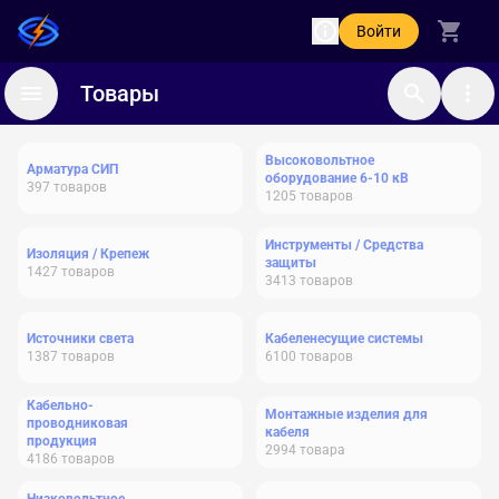
Войти
Товары
Высоковольтное
Арматура СИП
оборудование 6-10 кВ
397
товаров
1205
товаров
Инструменты / Средства
Изоляция / Крепеж
защиты
1427
товаров
3413
товаров
Источники света
Кабеленесущие системы
1387
товаров
6100
товаров
Кабельно-
Монтажные изделия для
проводниковая
кабеля
продукция
2994
товара
4186
товаров