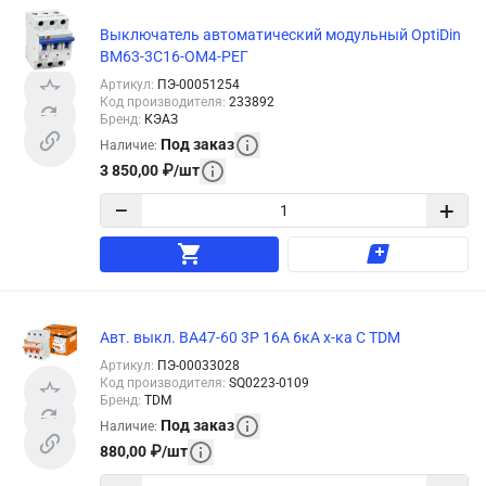
Выключатель автоматический модульный OptiDin
BM63-3C16-ОМ4-РЕГ
Артикул
:
ПЭ-00051254
Код производителя
:
233892
Бренд
:
КЭАЗ
Под заказ
Наличие
:
3 850,00
₽
/
шт
−
+
Авт. выкл. ВА47-60 3Р 16А 6кА х-ка С TDM
Артикул
:
ПЭ-00033028
Код производителя
:
SQ0223-0109
Бренд
:
TDM
Под заказ
Наличие
:
880,00
₽
/
шт