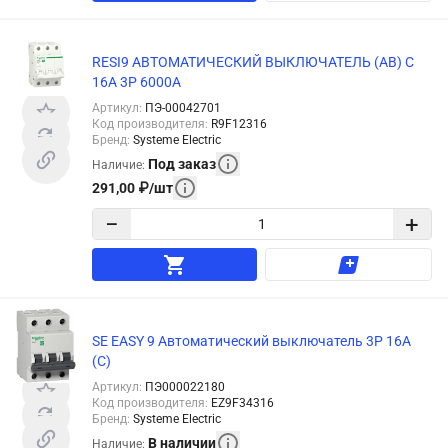
RESI9 АВТОМАТИЧЕСКИЙ ВЫКЛЮЧАТЕЛЬ (АВ) С
16А 3P 6000A
Артикул
:
ПЭ-00042701
Код производителя
:
R9F12316
Бренд
:
Systeme Electric
Под заказ
Наличие
:
291,00
₽
/
шт
−
+
SE EASY 9 Автоматический выключатель 3P 16A
(C)
Артикул
:
ПЭ000022180
Код производителя
:
EZ9F34316
Бренд
:
Systeme Electric
В наличии
Наличие
: