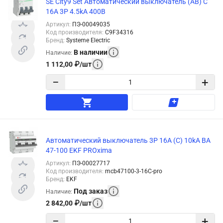
SE City9 Set Автоматический выключатель (АВ) С
16А 3P 4.5kA 400В
Артикул
:
ПЭ-00049035
Код производителя
:
C9F34316
Бренд
:
Systeme Electric
В наличии
Наличие
:
1 112,00
₽
/
шт
−
+
Автоматический выключатель 3P 16А (C) 10kA ВА
47-100 EKF PROxima
Артикул
:
ПЭ-00027717
Код производителя
:
mcb47100-3-16C-pro
Бренд
:
EKF
Под заказ
Наличие
:
2 842,00
₽
/
шт
−
+