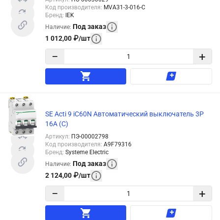
Код производителя
:
MVA31-3-016-C
Бренд
:
IEK
Под заказ
Наличие
:
1 012,00
₽
/
шт
−
+
SE Acti 9 iC60N Автоматический выключатель 3P
16A (C)
Артикул
:
ПЭ-00002798
Код производителя
:
A9F79316
Бренд
:
Systeme Electric
Под заказ
Наличие
:
2 124,00
₽
/
шт
−
+