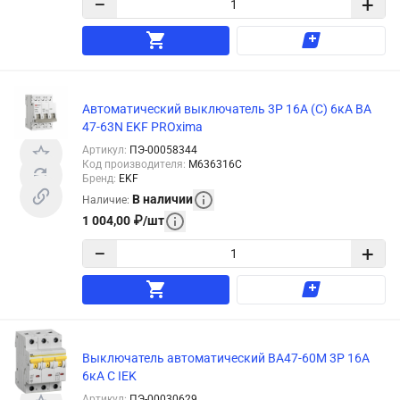
−
+
Автоматический выключатель 3P 16А (C) 6кА ВА
47-63N EKF PROxima
Артикул
:
ПЭ-00058344
Код производителя
:
M636316C
Бренд
:
EKF
В наличии
Наличие
:
1 004,00
₽
/
шт
−
+
Выключатель автоматический ВА47-60M 3Р 16А
6кА С IEK
Артикул
:
ПЭ-00030629