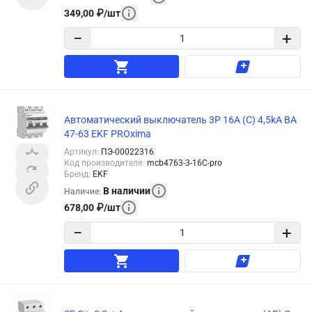
349,00
₽
/
шт
−
+
Автоматический выключатель 3P 16А (C) 4,5kA ВА
47-63 EKF PROxima
Артикул
:
ПЭ-00022316
Код производителя
:
mcb4763-3-16C-pro
Бренд
:
EKF
В наличии
Наличие
:
678,00
₽
/
шт
−
+