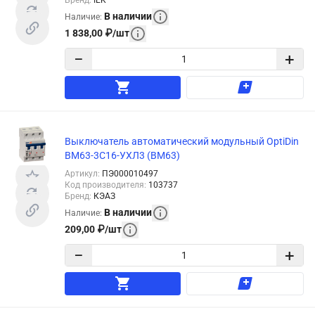
В наличии
Наличие
:
1 838,00
₽
/
шт
−
+
Выключатель автоматический модульный OptiDin
BM63-3C16-УХЛ3 (ВМ63)
Артикул
:
ПЭ000010497
Код производителя
:
103737
Бренд
:
КЭАЗ
В наличии
Наличие
:
209,00
₽
/
шт
−
+