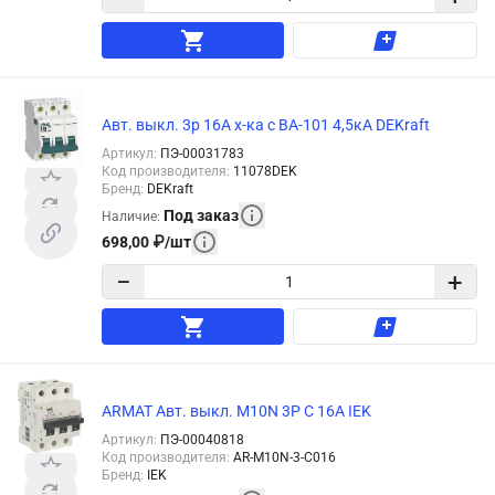
Авт. выкл. 3р 16А х-ка c ВА-101 4,5кА DEKraft
Артикул
:
ПЭ-00031783
Код производителя
:
11078DEK
Бренд
:
DEKraft
Под заказ
Наличие
:
698,00
₽
/
шт
−
+
ARMAT Авт. выкл. M10N 3P C 16А IEK
Артикул
:
ПЭ-00040818
Код производителя
:
AR-M10N-3-C016
Бренд
:
IEK