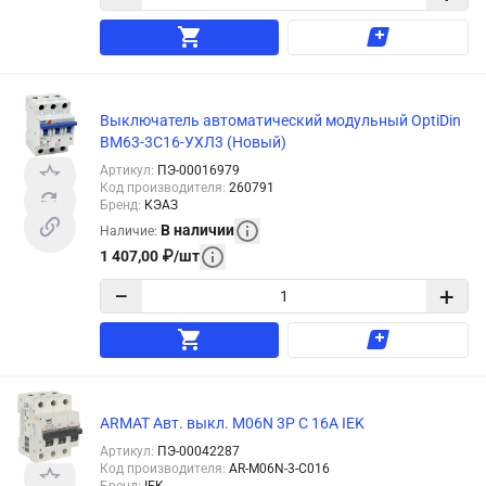
Выключатель автоматический модульный OptiDin
BM63-3C16-УХЛ3 (Новый)
Артикул
:
ПЭ-00016979
Код производителя
:
260791
Бренд
:
КЭАЗ
В наличии
Наличие
:
1 407,00
₽
/
шт
−
+
ARMAT Авт. выкл. M06N 3P C 16А IEK
Артикул
:
ПЭ-00042287
Код производителя
:
AR-M06N-3-C016
Бренд
:
IEK