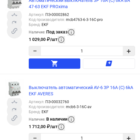
Автоматический выключатель 3P 16А (C) 6кА ВА
47-63 EKF PROxima
Артикул
:
ПЭ-00002862
Код производителя
:
mcb4763-6-3-16C-pro
Бренд
:
EKF
Под заказ
Наличие
:
1 029,00
₽
/
шт
−
+
Выключатель автоматический AV-6 3P 16A (C) 6kA
EKF AVERES
Артикул
:
ПЭ-00032760
Код производителя
:
mcb6-3-16C-av
Бренд
:
EKF
В наличии
Наличие
:
1 712,00
₽
/
шт
−
+