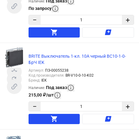
Под заказ
Наличие
:
По запросу
−
+
BRITE Выключатель 1-кл. 10А черный ВС10-1-0-
БрЧ IEK
Артикул
:
ПЭ-00055238
Код производителя
:
BR-V10-0-10-K02
Бренд
:
IEK
Под заказ
Наличие
:
215,00
₽
/
шт
−
+