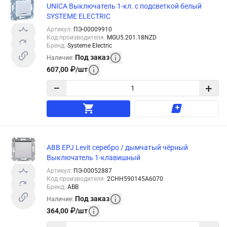
UNICA Выключатель 1-кл. с подсветкой белый
SYSTEME ELECTRIC
Артикул
:
ПЭ-00009910
Код производителя
:
MGU5.201.18NZD
Бренд
:
Systeme Electric
Под заказ
Наличие
:
607,00
₽
/
шт
−
+
ABB EPJ Levit серебро / дымчатый чёрный
Выключатель 1-клавишный
Артикул
:
ПЭ-00052887
Код производителя
:
2CHH590145A6070
Бренд
:
ABB
Под заказ
Наличие
:
364,00
₽
/
шт