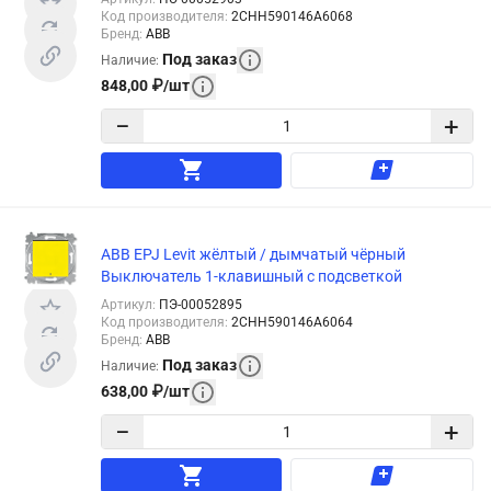
Код производителя
:
2CHH590146A6068
Бренд
:
ABB
Под заказ
Наличие
:
848,00
₽
/
шт
−
+
ABB EPJ Levit жёлтый / дымчатый чёрный
Выключатель 1-клавишный с подсветкой
Артикул
:
ПЭ-00052895
Код производителя
:
2CHH590146A6064
Бренд
:
ABB
Под заказ
Наличие
:
638,00
₽
/
шт
−
+