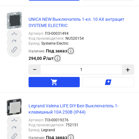
UNICA NEW Выключатель 1-кл. 10 AX антрацит
SYSTEME ELECTRIC
Артикул
:
ПЭ-00031494
Код производителя
:
NU520154
Бренд
:
Systeme Electric
Под заказ
Наличие
:
294,00
₽
/
шт
−
+
Legrand Valena LIFE DIY Бел Выключатель 1-
клавишный 10А 250В (IP44)
Артикул
:
ПЭ-00019276
Код производителя
:
752151
Бренд
:
Legrand
Под заказ
Наличие
: