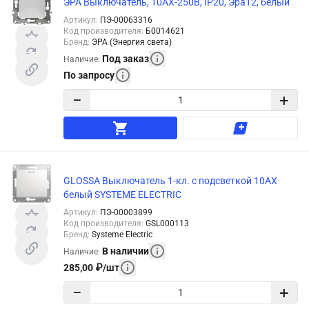
ЭРА Выключатель, 10АХ-250В, IP20, Эра12, белый
Артикул
:
ПЭ-00063316
Код производителя
:
Б0014621
Бренд
:
ЭРА (Энергия света)
Под заказ
Наличие
:
По запросу
−
+
GLOSSA Выключатель 1-кл. с подсветкой 10АХ
белый SYSTEME ELECTRIC
Артикул
:
ПЭ-00003899
Код производителя
:
GSL000113
Бренд
:
Systeme Electric
В наличии
Наличие
:
285,00
₽
/
шт
−
+