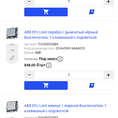
−
+
ABB EPJ Levit серебро / дымчатый чёрный
Выключатель 1-клавишный с подсветкой
Артикул
:
ПЭ-00052889
Код производителя
:
2CHH590146A6070
Бренд
:
ABB
Под заказ
Наличие
:
848,00
₽
/
шт
−
+
ABB EPJ Levit жемчуг / ледяной Выключатель 1-
клавишный с подсветкой
Артикул
:
ПЭ-00052903