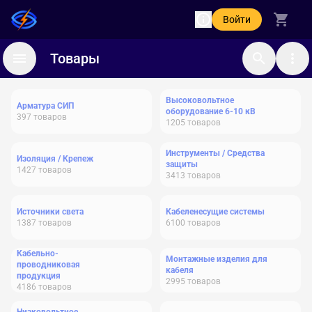
Войти
Товары
Высоковольтное
Арматура СИП
оборудование 6-10 кВ
397
товаров
1205
товаров
Инструменты / Средства
Изоляция / Крепеж
защиты
1427
товаров
3413
товаров
Источники света
Кабеленесущие системы
1387
товаров
6100
товаров
Кабельно-
Монтажные изделия для
проводниковая
кабеля
продукция
2995
товаров
4186
товаров