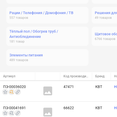
Рации / Телефония / Домофония / ТВ
Решения дл
557
товаров
49
товаров
Тёплый пол / Обогрев труб /
Щитовое об
Антиоблединение
6766
товаров
181
товар
Элементы питания
489
товаров
Артикул
Код производителя
Бренд
Н
ПЭ-00036020
47471
КВТ
Н
ПЭ-00041691
66622
КВТ
Н