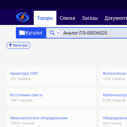
Товары
Списки
Заказы
Документ
Каталог
Фильтры
Арматура СИП
Высоковольт
397
товаров
1205
товаров
Источники света
Кабеленесу
1387
товаров
6100
товаров
Низковольтное оборудование
Оборудовани
14296
товаров
963
товара