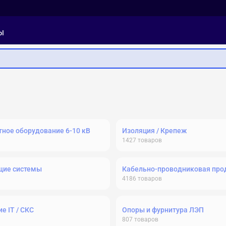
ы
ное оборудование 6-10 кВ
Изоляция / Крепеж
1427
товаров
щие системы
Кабельно-проводниковая про
4186
товаров
е IT / СКС
Опоры и фурнитура ЛЭП
807
товаров