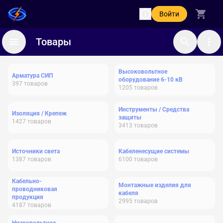
Войти
Товары
Высоковольтное
Арматура СИП
оборудование 6-10 кВ
397
товаров
1205
товаров
Инструменты / Средства
Изоляция / Крепеж
защиты
1427
товаров
3413
товаров
Источники света
Кабеленесущие системы
1387
товаров
6100
товаров
Кабельно-
Монтажные изделия для
проводниковая
кабеля
продукция
2995
товаров
4187
товаров