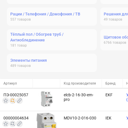
Рации / Телефония / Домофония / ТВ
Решения дл
557
товаров
49
товаров
Тёплый пол / Обогрев труб /
Щитовое об
Антиоблединение
6766
товаров
181
товар
Элементы питания
489
товаров
Артикул
Код производителя
Бренд
ПЭ-00025057
elcb-2-16-30-em-
EKF
pro
00000004634
MDV10-2-016-030
IEK