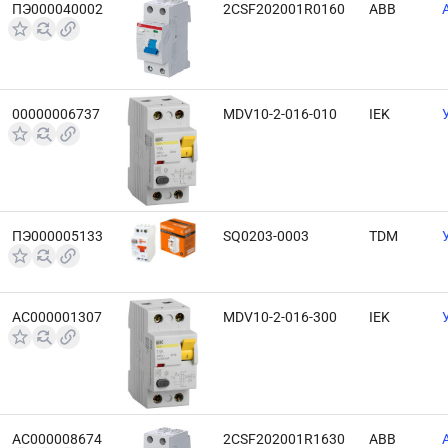
ПЭ000040002
2CSF202001R0160
ABB
00000006737
MDV10-2-016-010
IEK
ПЭ000005133
SQ0203-0003
TDM
АС000001307
MDV10-2-016-300
IEK
АС000008674
2CSF202001R1630
ABB