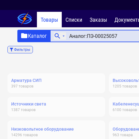
Товары
Списки
Заказы
Документ
Каталог
Фильтры
Арматура СИП
Высоковольт
397
товаров
1205
товаров
Источники света
Кабеленесу
1387
товаров
6100
товаров
Низковольтное оборудование
Оборудовани
14296
товаров
963
товара