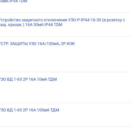
30мА IP54 TDM
Устройство защитного отключения УЗО-Р-IP44-16-30 (в розетку с
защ. крышк.) 16А 30мА IP44 TDM
УСТР. ЗАЩИТЫ УЗО 16А/100мА, 2Р ИЭК
УЗО ВД 1-63 2Р 16А 10мА ТДМ
УЗО ВД 1-63 2Р 16А 100мА ТДМ