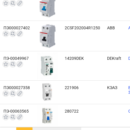
ПЭ000027402
2CSF202004R1250
ABB
ПЭ-00049967
14209DEK
DEKraft
ПЭ000027358
221906
КЭАЗ
ПЭ-00063565
280722