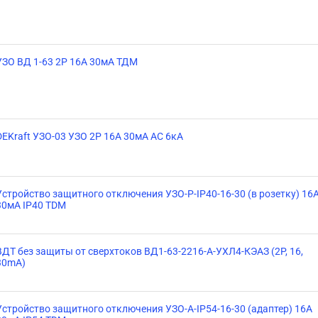
УЗО ВД 1-63 2Р 16А 30мА ТДМ
DEKraft УЗО-03 УЗО 2P 16А 30мА AC 6кА
Устройство защитного отключения УЗО-Р-IP40-16-30 (в розетку) 16
30мА IP40 TDM
ВДТ без защиты от сверхтоков ВД1-63-2216-А-УХЛ4-КЭАЗ (2P, 16,
30mA)
Устройство защитного отключения УЗО-А-IP54-16-30 (адаптер) 16А