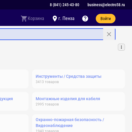
8 (841) 245-43-80
business@electro58.ru
Корзина
г. Пенза
Войти
Инструменты / Средства защиты
3413
товаров
дукция
Монтажные изделия для кабеля
2995
товаров
Охранно-пожарная безопасность /
Видеонаблюдение
1940
товаров