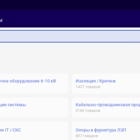
ы
ное оборудование 6-10 кВ
Изоляция / Крепеж
1427
товаров
щие системы
Кабельно-проводниковая про
4186
товаров
е IT / СКС
Опоры и фурнитура ЛЭП
807
товаров