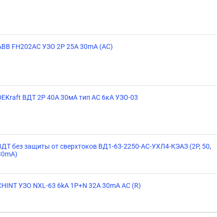
ABB FH202AC УЗО 2P 25A 30mA (AC)
DEKraft ВДТ 2P 40А 30мА тип AC 6кА УЗО-03
ВДТ без защиты от сверхтоков ВД1-63-2250-АС-УХЛ4-КЭАЗ (2P, 50,
30mA)
CHINT УЗО NXL-63 6kA 1P+N 32A 30mA AC (R)