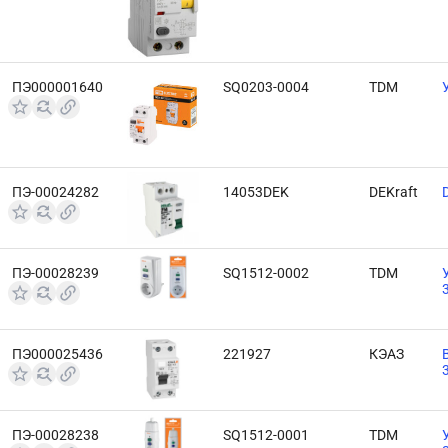
ПЭ000001640
SQ0203-0004
TDM
ПЭ-00024282
14053DEK
DEKraft
ПЭ-00028239
SQ1512-0002
TDM
ПЭ000025436
221927
КЭАЗ
ПЭ-00028238
SQ1512-0001
TDM