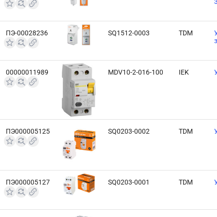
ПЭ-00028236
SQ1512-0003
TDM
00000011989
MDV10-2-016-100
IEK
ПЭ000005125
SQ0203-0002
TDM
ПЭ000005127
SQ0203-0001
TDM