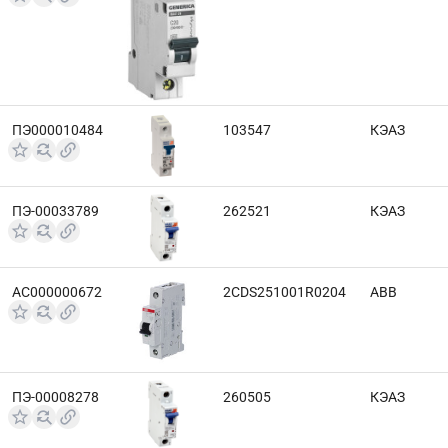
ПЭ000010484
103547
КЭАЗ
ПЭ-00033789
262521
КЭАЗ
АС000000672
2CDS251001R0204
ABB
ПЭ-00008278
260505
КЭАЗ