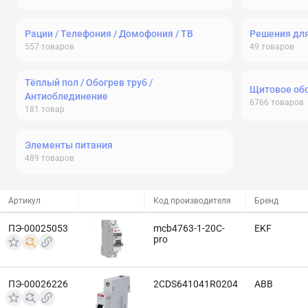
Рации / Телефония / Домофония / ТВ
Решения дл
557
товаров
49
товаров
Тёплый пол / Обогрев труб /
Щитовое об
Антиоблединение
6766
товаров
181
товар
Элементы питания
489
товаров
Артикул
Код производителя
Бренд
ПЭ-00025053
mcb4763-1-20C-
EKF
pro
ПЭ-00026226
2CDS641041R0204
ABB