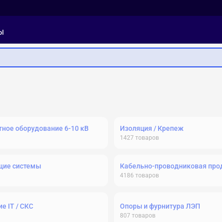
ы
ное оборудование 6-10 кВ
Изоляция / Крепеж
1427
товаров
щие системы
Кабельно-проводниковая про
4186
товаров
е IT / СКС
Опоры и фурнитура ЛЭП
807
товаров