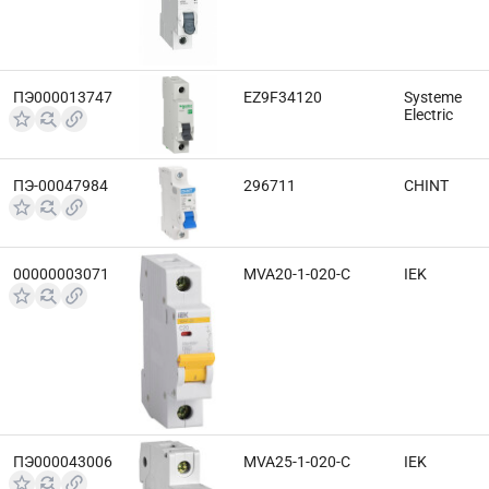
ПЭ000013747
EZ9F34120
Systeme
Electric
ПЭ-00047984
296711
CHINT
00000003071
MVA20-1-020-C
IEK
ПЭ000043006
MVA25-1-020-C
IEK