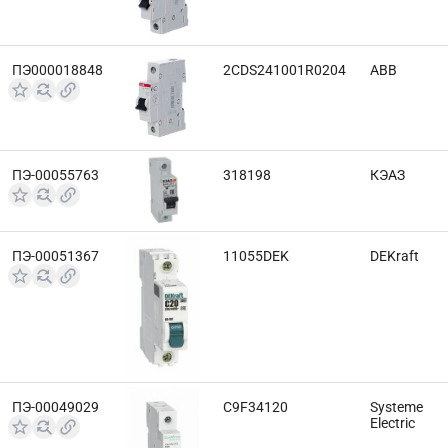
ПЭ000018848
2CDS241001R0204
ABB
ПЭ-00055763
318198
КЭАЗ
ПЭ-00051367
11055DEK
DEKraft
ПЭ-00049029
C9F34120
Systeme
Electric