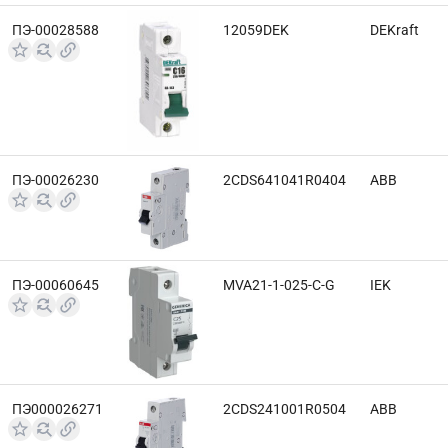
ПЭ-00028588
12059DEK
DEKraft
ПЭ-00026230
2CDS641041R0404
ABB
ПЭ-00060645
MVA21-1-025-C-G
IEK
ПЭ000026271
2CDS241001R0504
ABB