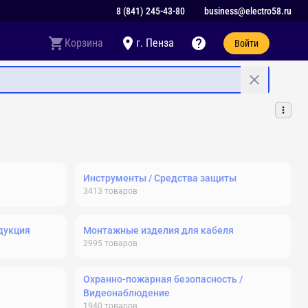
8 (841) 245-43-80
business@electro58.ru
Корзина
г. Пенза
Войти
Инструменты / Средства защиты
3413
товаров
дукция
Монтажные изделия для кабеля
2995
товаров
Охранно-пожарная безопасность /
Видеонаблюдение
1940
товаров