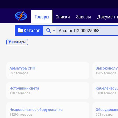
Товары
Списки
Заказы
Документ
Каталог
Фильтры
Арматура СИП
Высоковольт
397
товаров
1205
товаров
Источники света
Кабеленесу
1387
товаров
6100
товаров
Низковольтное оборудование
Оборудовани
14296
товаров
963
товара