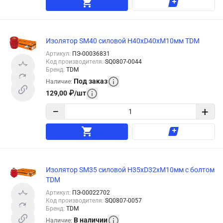
Изолятор SM40 силовой Н40хD40хМ10мм TDM
Артикул
:
ПЭ-00036831
Код производителя
:
SQ0807-0044
Бренд
:
TDM
Под заказ
Наличие
:
129,00
₽
/
шт
−
+
Изолятор SM35 силовой H35xD32xM10мм с болтом
TDM
Артикул
:
ПЭ-00022702
Код производителя
:
SQ0807-0057
Бренд
:
TDM
В наличии
Наличие
: