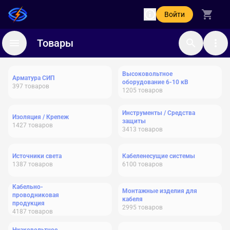
Войти
Товары
Высоковольтное
Арматура СИП
оборудование 6-10 кВ
397
товаров
1205
товаров
Инструменты / Средства
Изоляция / Крепеж
защиты
1427
товаров
3413
товаров
Источники света
Кабеленесущие системы
1387
товаров
6100
товаров
Кабельно-
Монтажные изделия для
проводниковая
кабеля
продукция
2995
товаров
4187
товаров