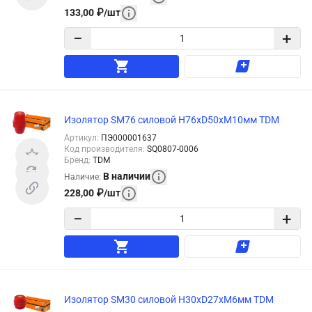
133,00
₽
/
шт
−
+
Изолятор SM76 силовой H76xD50xM10мм TDM
Артикул
:
ПЭ000001637
Код производителя
:
SQ0807-0006
Бренд
:
TDM
В наличии
Наличие
:
228,00
₽
/
шт
−
+
Изолятор SM30 силовой Н30хD27хМ6мм TDM