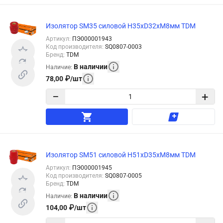
Изолятор SM35 силовой H35xD32xM8мм TDM
Артикул
:
ПЭ000001943
Код производителя
:
SQ0807-0003
Бренд
:
TDM
В наличии
Наличие
:
78,00
₽
/
шт
−
+
Изолятор SM51 силовой H51xD35xM8мм TDM
Артикул
:
ПЭ000001945
Код производителя
:
SQ0807-0005
Бренд
:
TDM
В наличии
Наличие
:
104,00
₽
/
шт