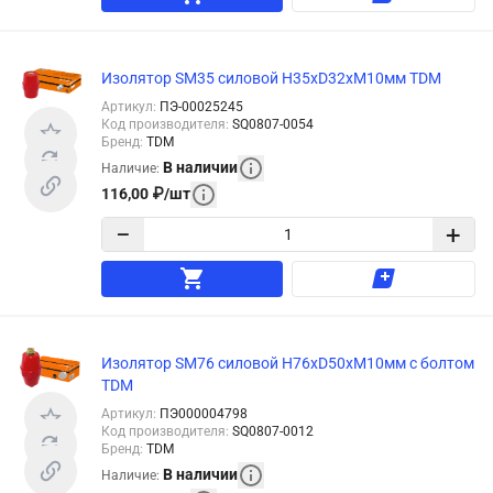
Изолятор SM35 силовой H35xD32xM10мм TDM
Артикул
:
ПЭ-00025245
Код производителя
:
SQ0807-0054
Бренд
:
TDM
В наличии
Наличие
:
116,00
₽
/
шт
−
+
Изолятор SM76 силовой H76xD50xM10мм с болтом
TDM
Артикул
:
ПЭ000004798
Код производителя
:
SQ0807-0012
Бренд
:
TDM
В наличии
Наличие
: