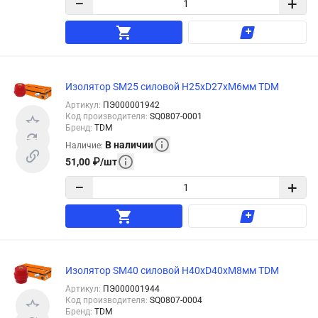
−
+
Изолятор SM25 силовой Н25хD27хМ6мм TDM
Артикул
:
ПЭ000001942
Код производителя
:
SQ0807-0001
Бренд
:
TDM
В наличии
Наличие
:
51,00
₽
/
шт
−
+
Изолятор SM40 силовой Н40хD40хМ8мм TDM
Артикул
:
ПЭ000001944
Код производителя
:
SQ0807-0004
Бренд
:
TDM