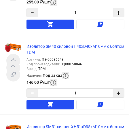
255,00
₽
/
шт
−
+
Изолятор SM40 силовой Н40хD40хМ10мм с болтом
TDM
Артикул
:
ПЭ-00036543
Код производителя
:
SQ0807-0046
Бренд
:
TDM
Под заказ
Наличие
:
146,00
₽
/
шт
−
+
Изолятор SM51 силовой H51xD35xM10мм с болтом