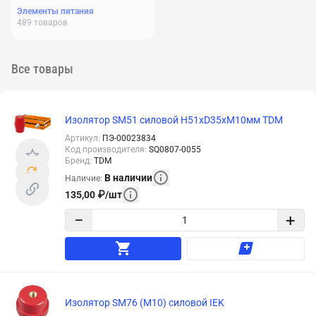
Элементы питания
489
товаров
Все товары
Изолятор SM51 силовой H51xD35xM10мм TDM
Артикул
:
ПЭ-00023834
Код производителя
:
SQ0807-0055
Бренд
:
TDM
В наличии
Наличие
:
135,00
₽
/
шт
−
+
Изолятор SM76 (М10) силовой IEK