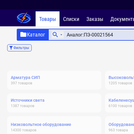
Товары
Списки
Заказы
Документ
Каталог
Фильтры
Арматура СИП
Высоковольт
397
товаров
1205
товаров
Источники света
Кабеленесу
1387
товаров
6100
товаров
Низковольтное оборудование
Оборудовани
14300
товаров
963
товара