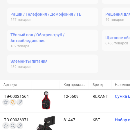
Рации / Телефония / Домофония / ТВ
Решения дл
557
товаров
49
товаров
Тёплый пол / Обогрев труб /
Щитовое об
Антиоблединение
6766
товаров
182
товара
Элементы питания
489
товаров
Артикул
Код производителя
Бренд
Наимено
ПЭ-00021564
12-5609
REXANT
Сумка 
ПЭ-00036371
81447
КВТ
Набор с