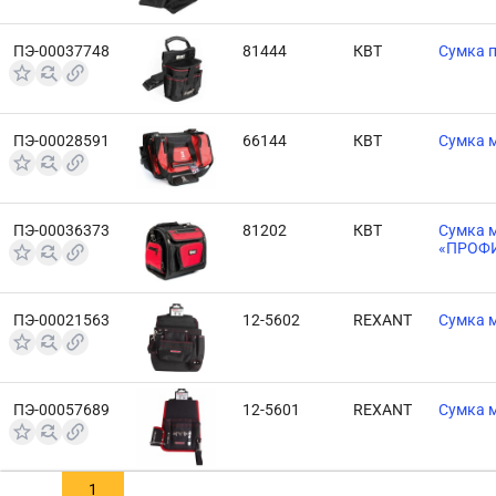
ПЭ-00037748
81444
КВТ
Сумка п
ПЭ-00028591
66144
КВТ
Сумка м
ПЭ-00036373
81202
КВТ
Сумка м
«ПРОФИ
ПЭ-00021563
12-5602
REXANT
Сумка м
ПЭ-00057689
12-5601
REXANT
Сумка м
1