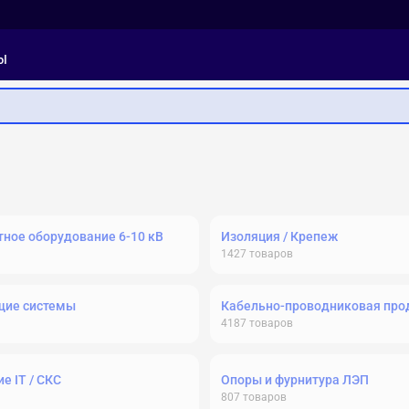
ы
ное оборудование 6-10 кВ
Изоляция / Крепеж
1427
товаров
щие системы
Кабельно-проводниковая про
4187
товаров
е IT / СКС
Опоры и фурнитура ЛЭП
807
товаров