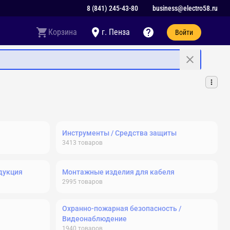
8 (841) 245-43-80
business@electro58.ru
Корзина
г. Пенза
Войти
Инструменты / Средства защиты
3413
товаров
дукция
Монтажные изделия для кабеля
2995
товаров
Охранно-пожарная безопасность /
Видеонаблюдение
1940
товаров