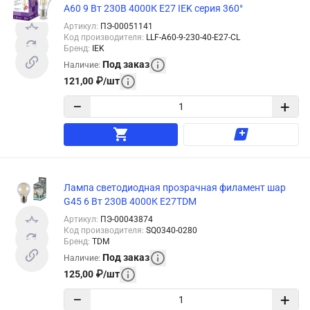
A60 9 Вт 230В 4000К E27 IEK серия 360°
Артикул
:
ПЭ-00051141
Код производителя
:
LLF-A60-9-230-40-E27-CL
Бренд
:
IEK
Под заказ
Наличие
:
121,00
₽
/
шт
−
+
Лампа светодиодная прозрачная филамент шар
G45 6 Вт 230В 4000К E27TDM
Артикул
:
ПЭ-00043874
Код производителя
:
SQ0340-0280
Бренд
:
TDM
Под заказ
Наличие
:
125,00
₽
/
шт
−
+