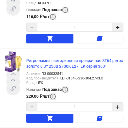
Бренд
:
REXANT
Под заказ
Наличие
:
116,00
₽
/
шт
−
+
Ретро-лампа светодиодная прозрачная ST64 ретро
золото 6 Вт 230В 2700К E27 IEK серия 360°
Артикул
:
ПЭ-00032541
Код производителя
:
LLF-ST64-6-230-30-E27-CLG
Бренд
:
IEK
Под заказ
Наличие
:
229,00
₽
/
шт
−
+