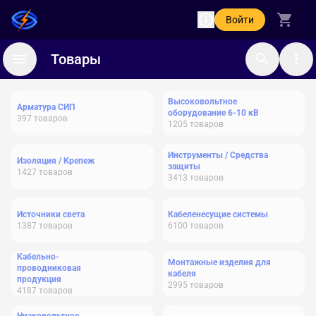
Войти
Товары
Высоковольтное
Арматура СИП
оборудование 6-10 кВ
397
товаров
1205
товаров
Инструменты / Средства
Изоляция / Крепеж
защиты
1427
товаров
3413
товаров
Источники света
Кабеленесущие системы
1387
товаров
6100
товаров
Кабельно-
Монтажные изделия для
проводниковая
кабеля
продукция
2995
товаров
4187
товаров