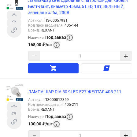
Лампа-шар светодиодная с патроном для кабеля
Белт-Лайт, диаметр 45мм, 6 LED, 1Вт, ЗЕЛЕНЫЙ,
зеленая колба, 230В
Артикул
:
ПЭ-00057981
Код производителя
:
405-144
Бренд
:
REXANT
Под заказ
Наличие
:
168,00
₽
/
шт
−
+
ЛАМПА ШАР DIA 50 9LED E27 ЖЕЛТАЯ 405-211
Артикул
:
ПЭ000012359
Код производителя
:
405-211
Бренд
:
REXANT
Под заказ
Наличие
:
130,00
₽
/
шт
−
+