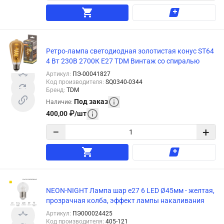
Ретро-лампа светодиодная золотистая конус ST64
4 Вт 230В 2700К E27 TDM Винтаж со спиралью
Артикул
:
ПЭ-00041827
Код производителя
:
SQ0340-0344
Бренд
:
TDM
Под заказ
Наличие
:
400,00
₽
/
шт
−
+
NEON-NIGHT Лампа шар e27 6 LED Ø45мм - желтая,
прозрачная колба, эффект лампы накаливания
Артикул
:
ПЭ000024425
Код производителя
:
405-121