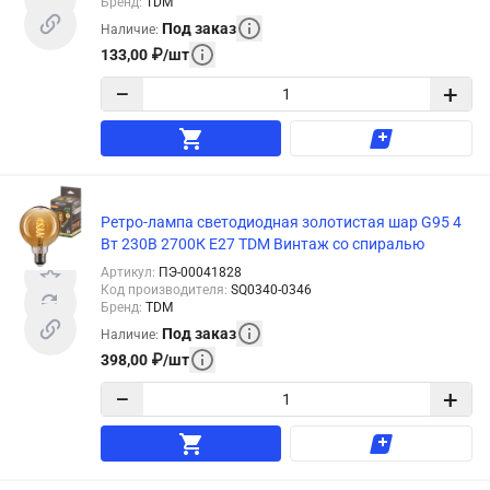
Бренд
:
TDM
Под заказ
Наличие
:
133,00
₽
/
шт
−
+
Ретро-лампа светодиодная золотистая шар G95 4
Вт 230В 2700К E27 TDM Винтаж со спиралью
Артикул
:
ПЭ-00041828
Код производителя
:
SQ0340-0346
Бренд
:
TDM
Под заказ
Наличие
:
398,00
₽
/
шт
−
+