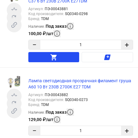
С37 6 Вт 230В 2700К E27TDM
Артикул
:
ПЭ-00043881
Код производителя
:
SQ0340-0298
Бренд
:
TDM
Под заказ
Наличие
:
100,00
₽
/
шт
−
+
Лампа светодиодная прозрачная филамент груша
А60 10 Вт 230В 2700К E27 TDM
Артикул
:
ПЭ-00043882
Код производителя
:
SQ0340-0273
Бренд
:
TDM
Под заказ
Наличие
:
129,00
₽
/
шт
−
+