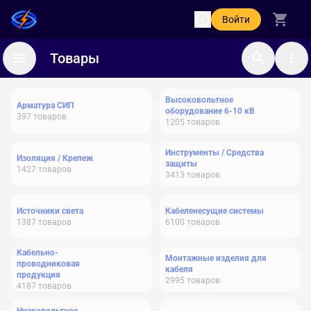
Войти
Товары
Высоковольтное
Арматура СИП
оборудование 6-10 кВ
397
товаров
1205
товаров
Инструменты / Средства
Изоляция / Крепеж
защиты
1427
товаров
3413
товаров
Источники света
Кабеленесущие системы
1387
товаров
6100
товаров
Кабельно-
Монтажные изделия для
проводниковая
кабеля
продукция
2995
товаров
4187
товаров