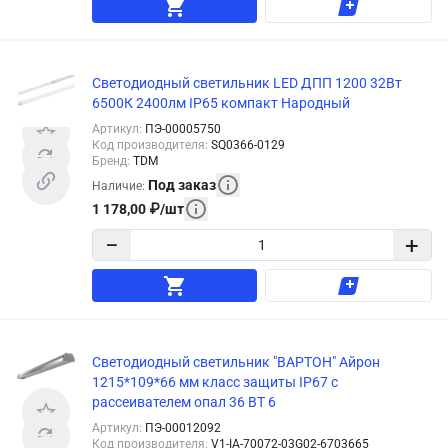
Светодиодный светильник LED ДПП 1200 32Вт
6500К 2400лм IP65 компакт Народный
Артикул
:
ПЭ-00005750
Код производителя
:
SQ0366-0129
Бренд
:
TDM
Под заказ
Наличие
:
1 178,00
₽
/
шт
−
+
Светодиодный светильник "ВАРТОН" Айрон
1215*109*66 мм класс защиты IP67 с
рассеивателем опал 36 ВТ 6
Артикул
:
ПЭ-00012092
Код производителя
:
V1-IA-70072-03G02-6703665