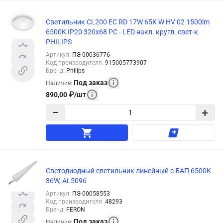
Светильник CL200 EC RD 17W 65K W HV 02 1500lm
6500K IP20 320x68 PC - LED накл. кругл. свет-к
PHILIPS
Артикул
:
ПЭ-00036776
Код производителя
:
915005773907
Бренд
:
Philips
Под заказ
Наличие
:
890,00
₽
/
шт
−
+
Светодиодный светильник линейный с БАП 6500K
36W, AL5096
Артикул
:
ПЭ-00058553
Код производителя
:
48293
Бренд
:
FERON
Под заказ
Наличие
: