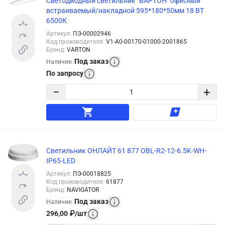
Светодиодный светильник "ВАРТОН" офисный
встраиваемый/накладной 595*180*50мм 18 ВТ
6500К
Артикул
:
ПЭ-00002946
Код производителя
:
V1-A0-00170-01000-2001865
Бренд
:
VARTON
Под заказ
Наличие
:
По запросу
−
+
Светильник ОНЛАЙТ 61 877 OBL-R2-12-6.5K-WH-
IP65-LED
Артикул
:
ПЭ-00018825
Код производителя
:
61877
Бренд
:
NAVIGATOR
Под заказ
Наличие
:
296,00
₽
/
шт