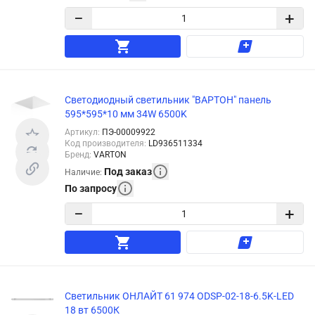
−
+
Светодиодный светильник "ВАРТОН" панель
595*595*10 мм 34W 6500K
Артикул
:
ПЭ-00009922
Код производителя
:
LD936511334
Бренд
:
VARTON
Под заказ
Наличие
:
По запросу
−
+
Светильник ОНЛАЙТ 61 974 ODSP-02-18-6.5K-LED
18 вт 6500К