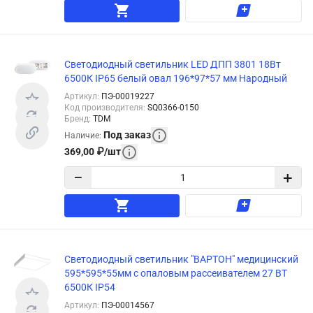
Светодиодный светильник LED ДПП 3801 18Вт
6500К IP65 белый овал 196*97*57 мм Народный
Артикул
:
ПЭ-00019227
Код производителя
:
SQ0366-0150
Бренд
:
TDM
Под заказ
Наличие
:
369,00
₽
/
шт
−
+
Светодиодный светильник "ВАРТОН" медицинский
595*595*55мм с опаловым рассеивателем 27 ВТ
6500К IP54
Артикул
:
ПЭ-00014567