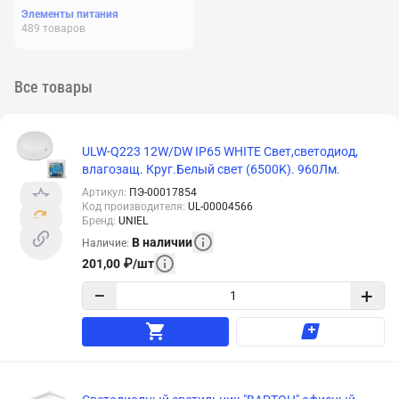
Элементы питания
489
товаров
Все товары
ULW-Q223 12W/DW IP65 WHITE Свет,светодиод,
влагозащ. Круг.Белый свет (6500K). 960Лм.
Артикул
:
ПЭ-00017854
Код производителя
:
UL-00004566
Бренд
:
UNIEL
В наличии
Наличие
:
201,00
₽
/
шт
−
+