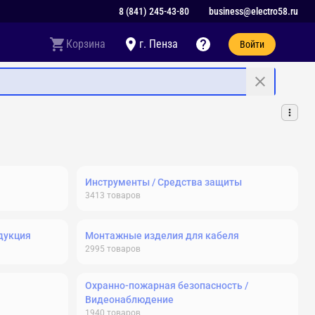
8 (841) 245-43-80
business@electro58.ru
Корзина
г. Пенза
Войти
Инструменты / Средства защиты
3413
товаров
дукция
Монтажные изделия для кабеля
2995
товаров
Охранно-пожарная безопасность /
Видеонаблюдение
1940
товаров