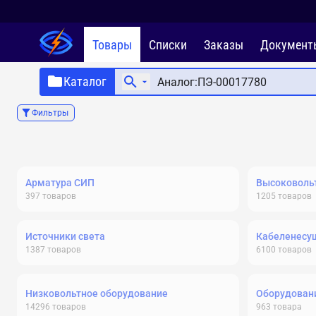
Товары
Списки
Заказы
Документ
Каталог
Фильтры
Арматура СИП
Высоковольт
397
товаров
1205
товаров
Источники света
Кабеленесу
1387
товаров
6100
товаров
Низковольтное оборудование
Оборудовани
14296
товаров
963
товара