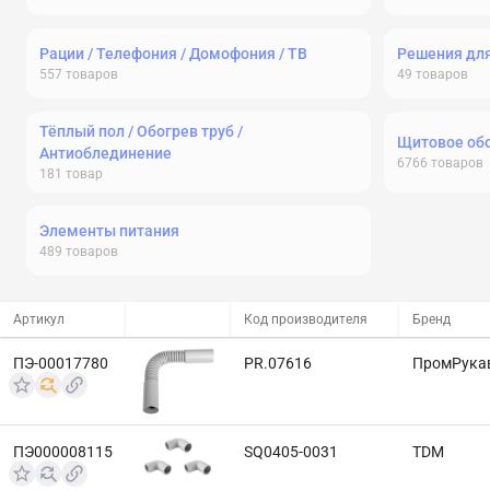
Рации / Телефония / Домофония / ТВ
Решения дл
557
товаров
49
товаров
Тёплый пол / Обогрев труб /
Щитовое об
Антиоблединение
6766
товаров
181
товар
Элементы питания
489
товаров
Артикул
Код производителя
Бренд
ПЭ-00017780
PR.07616
ПромРука
ПЭ000008115
SQ0405-0031
TDM