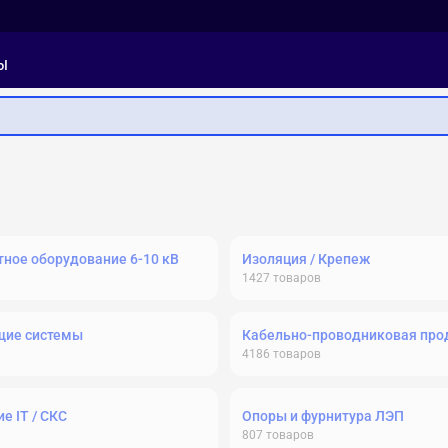
ы
ное оборудование 6-10 кВ
Изоляция / Крепеж
1427
товаров
щие системы
Кабельно-проводниковая про
4186
товаров
е IT / СКС
Опоры и фурнитура ЛЭП
807
товаров