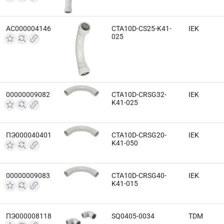
АС000004146
CTA10D-CS25-K41-
IEK
025
00000009082
CTA10D-CRSG32-
IEK
K41-025
ПЭ000040401
CTA10D-CRSG20-
IEK
K41-050
00000009083
CTA10D-CRSG40-
IEK
K41-015
ПЭ000008118
SQ0405-0034
TDM