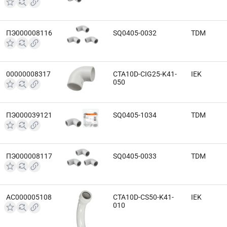
ПЭ000008116
SQ0405-0032
TDM
00000008317
CTA10D-CIG25-K41-
IEK
050
ПЭ000039121
SQ0405-1034
TDM
ПЭ000008117
SQ0405-0033
TDM
АС000005108
CTA10D-CS50-K41-
IEK
010