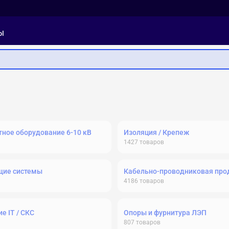
ы
ное оборудование 6-10 кВ
Изоляция / Крепеж
1427
товаров
щие системы
Кабельно-проводниковая про
4186
товаров
е IT / СКС
Опоры и фурнитура ЛЭП
807
товаров