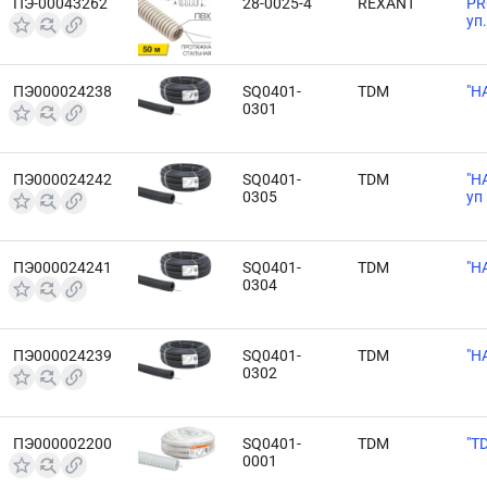
ПЭ-00043262
28-0025-4
REXANT
PR
уп.
ПЭ000024238
SQ0401-
TDM
"Н
0301
ПЭ000024242
SQ0401-
TDM
"Н
0305
уп
ПЭ000024241
SQ0401-
TDM
"Н
0304
ПЭ000024239
SQ0401-
TDM
"Н
0302
ПЭ000002200
SQ0401-
TDM
"T
0001