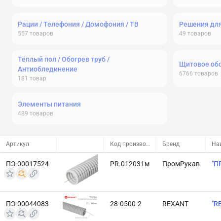
Рации / Телефония / Домофония / ТВ
Решения дл
557
товаров
49
товаров
Тёплый пол / Обогрев труб /
Щитовое об
Антиоблединение
6766
товаров
181
товар
Элементы питания
489
товаров
Артикул
Код производителя
Бренд
На
ПЭ-00017524
PR.012031м
ПромРукав
"П
ПЭ-00044083
28-0500-2
REXANT
"R