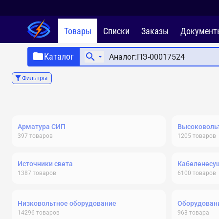
Товары
Списки
Заказы
Документ
Каталог
Фильтры
Арматура СИП
Высоковольт
397
товаров
1205
товаров
Источники света
Кабеленесу
1387
товаров
6100
товаров
Низковольтное оборудование
Оборудовани
14296
товаров
963
товара