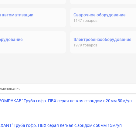
я автоматизации
Сварочное оборудование
1147
товаров
орудование
Электробензооборудование
1979
товаров
именование
РОМРУКАВ" Труба гофр. ПВХ серая легкая с зондом d20мм 50м/уп
EXANT" Труба гофр. ПВХ серая легкая с зондом d50мм 15м/уп