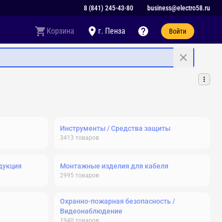
8 (841) 245-43-80
business@electro58.ru
Корзина
г. Пенза
Войти
Инструменты / Средства защиты
3413
товаров
дукция
Монтажные изделия для кабеля
2995
товаров
Охранно-пожарная безопасность /
Видеонаблюдение
1940
товаров