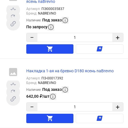
ясень naBrevno
Артикул
:
ПЭ000035837
Бренд
:
NABREVNO
Под заказ
Наличие
:
По запросу
−
+
Накладка 1-ая на бревно D180 ясень naBrevno
Артикул
:
ПЭ-00017392
Бренд
:
NABREVNO
Под заказ
Наличие
:
642,00
₽
/
шт
−
+