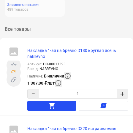
Элементы питания
489
товаров
Все товары
Накладка 1-ая на бревно D180 круглая ясень
naBrevno
Артикул
:
ПЭ-00017393
Бренд
:
NABREVNO
В наличии
Наличие
:
1 307,00
₽
/
шт
−
+
Накладка 1-ая на бревно D320 встраиваемая