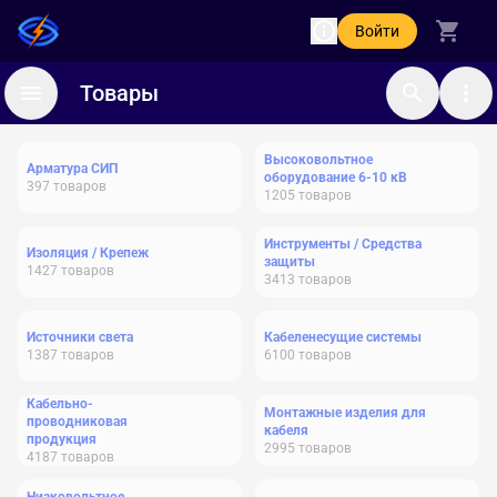
Войти
Товары
Высоковольтное
Арматура СИП
оборудование 6-10 кВ
397
товаров
1205
товаров
Инструменты / Средства
Изоляция / Крепеж
защиты
1427
товаров
3413
товаров
Источники света
Кабеленесущие системы
1387
товаров
6100
товаров
Кабельно-
Монтажные изделия для
проводниковая
кабеля
продукция
2995
товаров
4187
товаров