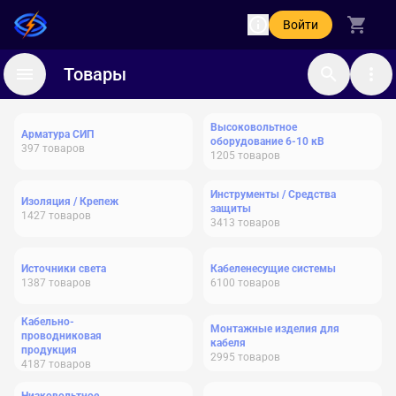
Войти
Товары
Высоковольтное
Арматура СИП
оборудование 6-10 кВ
397
товаров
1205
товаров
Инструменты / Средства
Изоляция / Крепеж
защиты
1427
товаров
3413
товаров
Источники света
Кабеленесущие системы
1387
товаров
6100
товаров
Кабельно-
Монтажные изделия для
проводниковая
кабеля
продукция
2995
товаров
4187
товаров