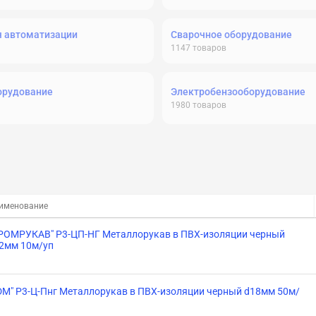
я автоматизации
Сварочное оборудование
1147
товаров
орудование
Электробензооборудование
1980
товаров
именование
РОМРУКАВ" Р3-ЦП-НГ Металлорукав в ПВХ-изоляции черный
2мм 10м/уп
DM" Р3-Ц-Пнг Металлорукав в ПВХ-изоляции черный d18мм 50м/