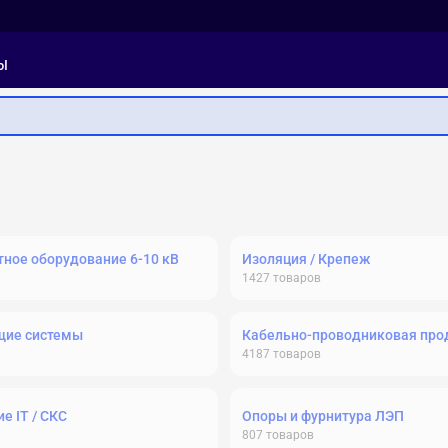
ы
ное оборудование 6-10 кВ
Изоляция / Крепеж
1427
товаров
щие системы
Кабельно-проводниковая про
4187
товаров
е IT / СКС
Опоры и фурнитура ЛЭП
807
товаров