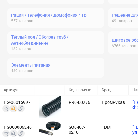
Рации / Телефония / Домофония / ТВ
Решения дл
557
товаров
49
товаров
Тёплый пол / Обогрев труб /
Щитовое об
Антиоблединение
6766
товаров
182
товара
Элементы питания
489
товаров
Артикул
Код производителя
Бренд
На
ПЭ-00015997
PR04.0276
ПромРукав
"П
d1
ПЭ000006240
SQ0407-
TDM
"T
0218
уп