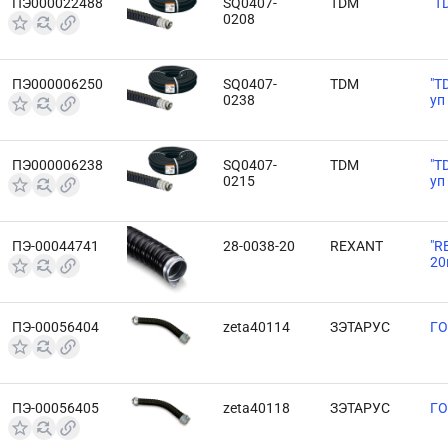
ПЭ000022488
SQ0407-
TDM
"T
0208
ПЭ000006250
SQ0407-
TDM
"T
0238
уп
ПЭ000006238
SQ0407-
TDM
"T
0215
уп
ПЭ-00044741
28-0038-20
REXANT
"R
20
ПЭ-00056404
zeta40114
ЗЭТАРУС
ГО
ПЭ-00056405
zeta40118
ЗЭТАРУС
ГО