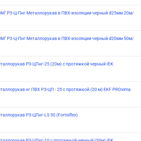
DM" Р3-Ц-Пнг Металлорукав в ПВХ-изоляции черный d25мм 20м/
DM" Р3-Ц-Пнг Металлорукав в ПВХ-изоляции черный d20мм 50м/
таллорукав Р3-ЦПнг-25 (20м) с протяжкой черный IEK
таллорукав нг ПВХ РЗ-ЦП - 25 с протяжкой (20 м) EKF PROxima
таллорукав Р3-ЦПнг-LS 50 (Fortisflex)
таллорукав Р3-ЦПнг-10 с протяжкой черный (50м) IEK