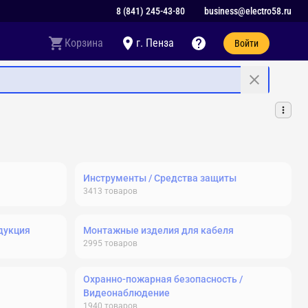
8 (841) 245-43-80
business@electro58.ru
Корзина
г. Пенза
Войти
Инструменты / Средства защиты
3413
товаров
дукция
Монтажные изделия для кабеля
2995
товаров
Охранно-пожарная безопасность /
Видеонаблюдение
1940
товаров