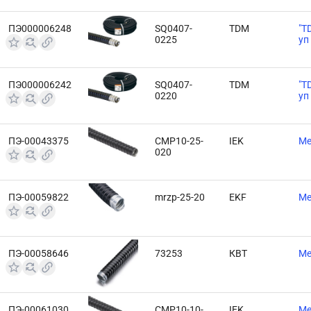
ПЭ000006248
SQ0407-
TDM
"T
0225
уп
ПЭ000006242
SQ0407-
TDM
"T
0220
уп
ПЭ-00043375
CMP10-25-
IEK
Ме
020
ПЭ-00059822
mrzp-25-20
EKF
Ме
ПЭ-00058646
73253
КВТ
Ме
ПЭ-00061030
CMP10-10-
IEK
Ме