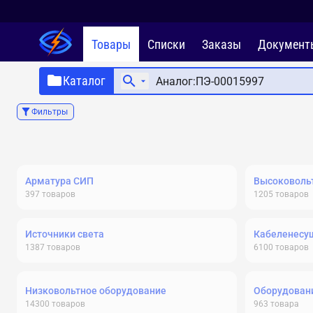
Товары
Списки
Заказы
Документ
Каталог
Фильтры
Арматура СИП
Высоковольт
397
товаров
1205
товаров
Источники света
Кабеленесу
1387
товаров
6100
товаров
Низковольтное оборудование
Оборудовани
14300
товаров
963
товара