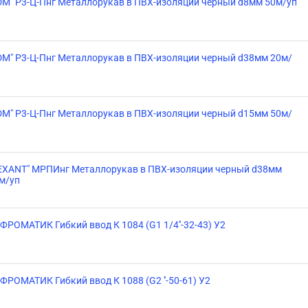
DM" Р3-Ц-Пнг Металлорукав в ПВХ-изоляции черный d8мм 50м/уп
DM" Р3-Ц-Пнг Металлорукав в ПВХ-изоляции черный d38мм 20м/
DM" Р3-Ц-Пнг Металлорукав в ПВХ-изоляции черный d15мм 50м/
EXANT" МРПИнг Металлорукав в ПВХ-изоляции черный d38мм
м/уп
ФРОМАТИК Гибкий ввод К 1084 (G1 1/4''-32-43) У2
ФРОМАТИК Гибкий ввод К 1088 (G2 ''-50-61) У2