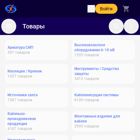
Войти
Товары
Высоковольтное
Арматура СИП
оборудование 6-10 кВ
397
товаров
1205
товаров
Инструменты / Средства
Изоляция / Крепеж
защиты
1427
товаров
3413
товаров
Источники света
Кабеленесущие системы
1387
товаров
6100
товаров
Кабельно-
Монтажные изделия для
проводниковая
кабеля
продукция
2995
товаров
4187
товаров