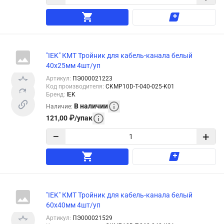
"IEK" КМТ Тройник для кабель-канала белый
40x25мм 4шт/уп
Артикул
:
ПЭ000021223
Код производителя
:
CKMP10D-T-040-025-K01
Бренд
:
IEK
В наличии
Наличие
:
121,00
₽
/
упак
−
+
"IEK" КМТ Тройник для кабель-канала белый
60x40мм 4шт/уп
Артикул
:
ПЭ000021529