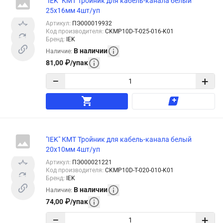
"IEK" КМТ Тройник для кабель-канала белый
25x16мм 4шт/уп
Артикул
:
ПЭ000019932
Код производителя
:
CKMP10D-T-025-016-K01
Бренд
:
IEK
В наличии
Наличие
:
81,00
₽
/
упак
−
+
"IEK" КМТ Тройник для кабель-канала белый
20x10мм 4шт/уп
Артикул
:
ПЭ000021221
Код производителя
:
CKMP10D-T-020-010-K01
Бренд
:
IEK
В наличии
Наличие
:
74,00
₽
/
упак
−
+