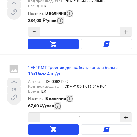
Код производителя
:
CKMP10D-T-060-040-K01
Бренд
:
IEK
В наличии
Наличие
:
234,00
₽
/
упак
−
+
"IEK" КМТ Тройник для кабель-канала белый
16x16мм 4шт/уп
Артикул
:
ПЭ000021222
Код производителя
:
CKMP10D-T-016-016-K01
Бренд
:
IEK
В наличии
Наличие
:
67,00
₽
/
упак
−
+