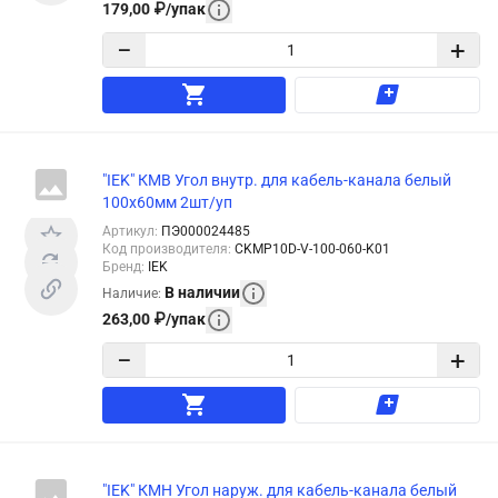
179,00
₽
/
упак
−
+
"IEK" КМВ Угол внутр. для кабель-канала белый
100x60мм 2шт/уп
Артикул
:
ПЭ000024485
Код производителя
:
CKMP10D-V-100-060-K01
Бренд
:
IEK
В наличии
Наличие
:
263,00
₽
/
упак
−
+
"IEK" КМН Угол наруж. для кабель-канала белый