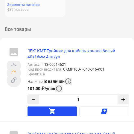
Элементы питания
489
товаров
Все товары
"IEK" КМТ Тройник для кабель-канала белый
40x16мм 4шт/уп
Артикул
:
ПЭ-00014621
Код производителя
:
CKMP10D-T-040-016-K01
Бренд
:
IEK
В наличии
Наличие
:
101,00
₽
/
упак
−
+