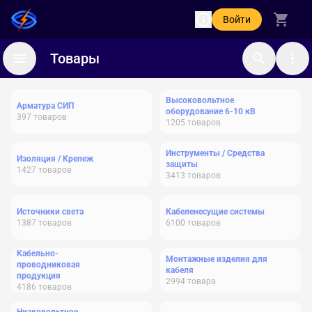
Войти
Товары
Высоковольтное
Арматура СИП
оборудование 6-10 кВ
397
товаров
1205
товаров
Инструменты / Средства
Изоляция / Крепеж
защиты
1427
товаров
3413
товаров
Источники света
Кабеленесущие системы
1387
товаров
6100
товаров
Кабельно-
Монтажные изделия для
проводниковая
кабеля
продукция
2994
товара
4186
товаров