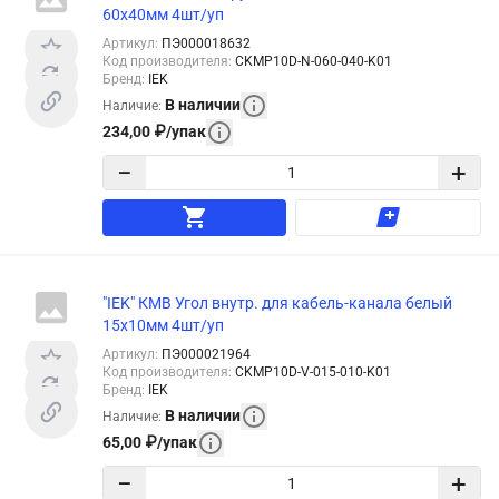
60x40мм 4шт/уп
Артикул
:
ПЭ000018632
Код производителя
:
CKMP10D-N-060-040-K01
Бренд
:
IEK
В наличии
Наличие
:
234,00
₽
/
упак
−
+
"IEK" КМВ Угол внутр. для кабель-канала белый
15x10мм 4шт/уп
Артикул
:
ПЭ000021964
Код производителя
:
CKMP10D-V-015-010-K01
Бренд
:
IEK
В наличии
Наличие
:
65,00
₽
/
упак
−
+