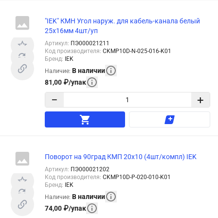
"IEK" КМН Угол наруж. для кабель-канала белый
25x16мм 4шт/уп
Артикул
:
ПЭ000021211
Код производителя
:
CKMP10D-N-025-016-K01
Бренд
:
IEK
В наличии
Наличие
:
81,00
₽
/
упак
−
+
Поворот на 90град КМП 20x10 (4шт/компл) IEK
Артикул
:
ПЭ000021202
Код производителя
:
CKMP10D-P-020-010-K01
Бренд
:
IEK
В наличии
Наличие
:
74,00
₽
/
упак