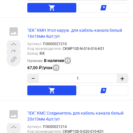
"IEK" КМН Угол наруж. для кабель-канала белый
16x16мм 4шт/уп
Артикул
:
ПЭ000021210
Код производителя
:
CKMP10D-N-016-016-K01
Бренд
:
IEK
В наличии
Наличие
:
67,00
₽
/
упак
−
+
"IEK" КМС Соединитель для кабель-канала белый
20x10мм 4шт/уп
Артикул
:
ПЭ000021214
Код производителя
:
CKMP10D-S-020-010-K01