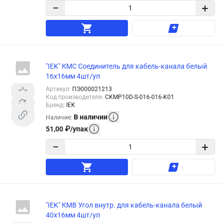
−
+
"IEK" КМС Соединитель для кабель-канала белый
16x16мм 4шт/уп
Артикул
:
ПЭ000021213
Код производителя
:
CKMP10D-S-016-016-K01
Бренд
:
IEK
В наличии
Наличие
:
51,00
₽
/
упак
−
+
"IEK" КМВ Угол внутр. для кабель-канала белый
40x16мм 4шт/уп