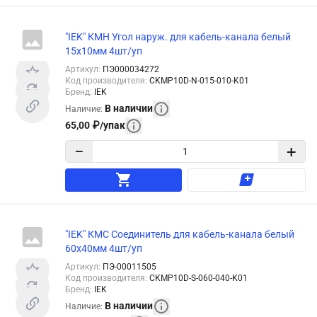
"IEK" КМН Угол наруж. для кабель-канала белый
15x10мм 4шт/уп
Артикул
:
ПЭ000034272
Код производителя
:
CKMP10D-N-015-010-K01
Бренд
:
IEK
В наличии
Наличие
:
65,00
₽
/
упак
−
+
"IEK" КМС Соединитель для кабель-канала белый
60x40мм 4шт/уп
Артикул
:
ПЭ-00011505
Код производителя
:
CKMP10D-S-060-040-K01
Бренд
:
IEK
В наличии
Наличие
: