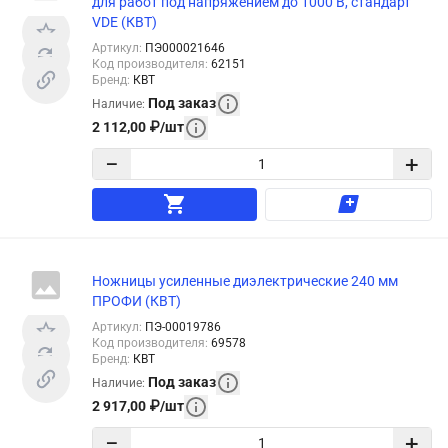
для работ под напряжением до 1000 В, стандарт
VDE (КВТ)
Артикул
:
ПЭ000021646
Код производителя
:
62151
Бренд
:
КВТ
Под заказ
Наличие
:
2 112,00
₽
/
шт
−
+
Ножницы усиленные диэлектрические 240 мм
ПРОФИ (КВТ)
Артикул
:
ПЭ-00019786
Код производителя
:
69578
Бренд
:
КВТ
Под заказ
Наличие
:
2 917,00
₽
/
шт
−
+