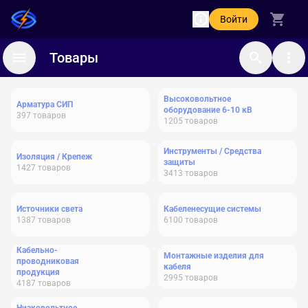
Войти
Товары
Высоковольтное
Арматура СИП
оборудование 6-10 кВ
397
товаров
1205
товаров
Инструменты / Средства
Изоляция / Крепеж
защиты
1427
товаров
3413
товаров
Источники света
Кабеленесущие системы
1387
товаров
6100
товаров
Кабельно-
Монтажные изделия для
проводниковая
кабеля
продукция
2995
товаров
4187
товаров