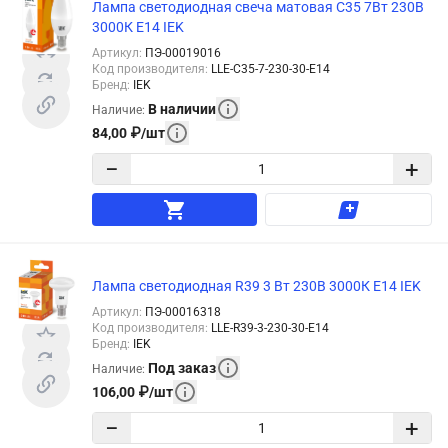
Лампа светодиодная свеча матовая C35 7Вт 230В
3000К E14 IEK
Артикул
:
ПЭ-00019016
Код производителя
:
LLE-C35-7-230-30-E14
Бренд
:
IEK
В наличии
Наличие
:
84,00
₽
/
шт
−
+
Лампа светодиодная R39 3 Вт 230В 3000К E14 IEK
Артикул
:
ПЭ-00016318
Код производителя
:
LLE-R39-3-230-30-E14
Бренд
:
IEK
Под заказ
Наличие
:
106,00
₽
/
шт
−
+