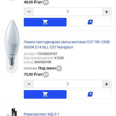
48,00
₽
/
шт
−
+
Лампа светодиодная свеча матовая C37 7Вт 230В
6500K E14 NLL-C37 Navigator
Артикул
:
ПЭ-00024187
Код производителя
:
61240
Бренд
:
NAVIGATOR
Под заказ
Наличие
:
75,00
₽
/
шт
−
+
Ремкомплект ИД-3-1