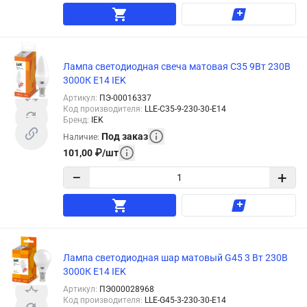
Лампа светодиодная свеча матовая C35 9Вт 230В
3000К E14 IEK
Артикул
:
ПЭ-00016337
Код производителя
:
LLE-C35-9-230-30-E14
Бренд
:
IEK
Под заказ
Наличие
:
101,00
₽
/
шт
−
+
Лампа светодиодная шар матовый G45 3 Вт 230В
3000К E14 IEK
Артикул
:
ПЭ000028968
Код производителя
:
LLE-G45-3-230-30-E14