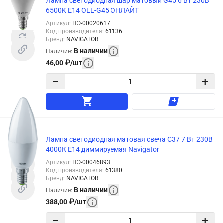
Лампа светодиодная шар матовый G45 6 Вт 230В
6500K E14 OLL-G45 ОНЛАЙТ
Артикул
:
ПЭ-00020617
Код производителя
:
61136
Бренд
:
NAVIGATOR
В наличии
Наличие
:
46,00
₽
/
шт
−
+
Лампа светодиодная матовая свеча C37 7 Вт 230В
4000К E14 диммируемая Navigator
Артикул
:
ПЭ-00046893
Код производителя
:
61380
Бренд
:
NAVIGATOR
В наличии
Наличие
:
388,00
₽
/
шт
−
+