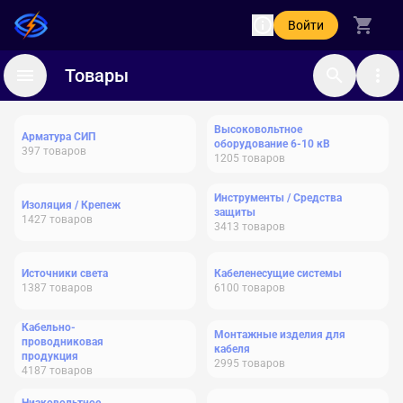
Войти
Товары
Высоковольтное
Арматура СИП
оборудование 6-10 кВ
397
товаров
1205
товаров
Инструменты / Средства
Изоляция / Крепеж
защиты
1427
товаров
3413
товаров
Источники света
Кабеленесущие системы
1387
товаров
6100
товаров
Кабельно-
Монтажные изделия для
проводниковая
кабеля
продукция
2995
товаров
4187
товаров