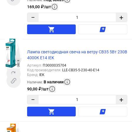
169,00
₽
/
шт
−
+
Лампа светодиодная свеча на ветру CB35 5Вт 230В
4000К E14 IEK
Артикул
:
ПЭ000035704
Код производителя
:
LLE-CB35-5-230-40-E14
Бренд
:
IEK
В наличии
Наличие
:
90,00
₽
/
шт
−
+