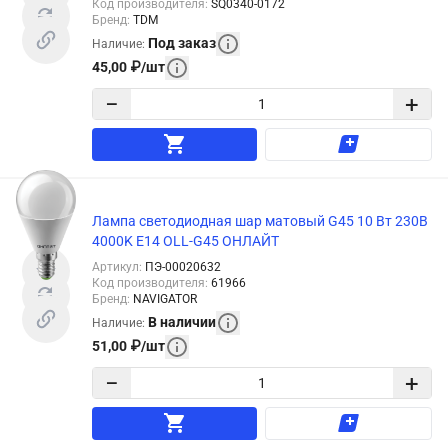
Код производителя
:
SQ0340-0172
Бренд
:
TDM
Под заказ
Наличие
:
45,00
₽
/
шт
−
+
Лампа светодиодная шар матовый G45 10 Вт 230В
4000K E14 OLL-G45 ОНЛАЙТ
Артикул
:
ПЭ-00020632
Код производителя
:
61966
Бренд
:
NAVIGATOR
В наличии
Наличие
:
51,00
₽
/
шт
−
+