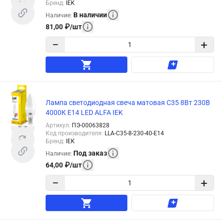
Бренд
:
IEK
В наличии
Наличие
:
81,00
₽
/
шт
−
+
Лампа светодиодная свеча матовая C35 8Вт 230В
4000К E14 LED ALFA IEK
Артикул
:
ПЭ-00063828
Код производителя
:
LLA-C35-8-230-40-E14
Бренд
:
IEK
Под заказ
Наличие
:
64,00
₽
/
шт
−
+