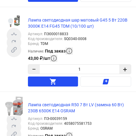
Лампа светодиодная шар матовый G45 5 Вт 220В
3000K E14 FG45 TDM (10/100 шт)
Артикул
:
ПЭ000018833
Код производителя
:
SQ0340-0008
Бренд
:
TDM
Под заказ
Наличие
:
43,00
₽
/
шт
−
+
Лампа светодиодная R50 7 Вт LV (замена 60 Вт)
230В 6500К E14 OSRAM
Артикул
:
ПЭ-00039159
Код производителя
:
4058075581753
Бренд
:
OSRAM
Под заказ
Наличие
: