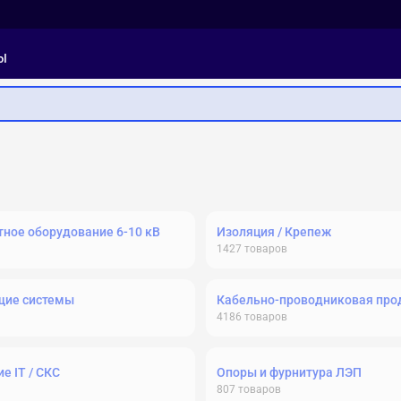
ы
ное оборудование 6-10 кВ
Изоляция / Крепеж
1427
товаров
щие системы
Кабельно-проводниковая про
4186
товаров
е IT / СКС
Опоры и фурнитура ЛЭП
807
товаров