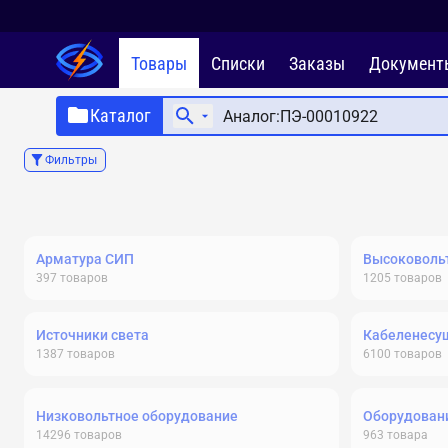
Товары
Списки
Заказы
Документ
Каталог
Фильтры
Арматура СИП
Высоковольт
397
товаров
1205
товаров
Источники света
Кабеленесу
1387
товаров
6100
товаров
Низковольтное оборудование
Оборудовани
14296
товаров
963
товара