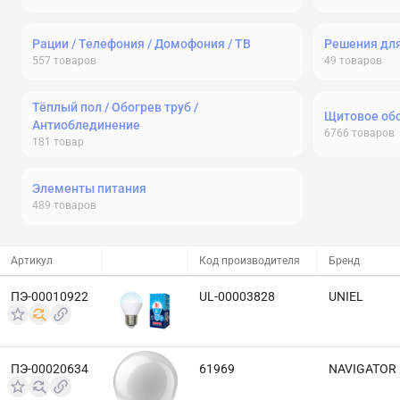
Рации / Телефония / Домофония / ТВ
Решения дл
557
товаров
49
товаров
Тёплый пол / Обогрев труб /
Щитовое об
Антиоблединение
6766
товаров
181
товар
Элементы питания
489
товаров
Артикул
Код производителя
Бренд
ПЭ-00010922
UL-00003828
UNIEL
ПЭ-00020634
61969
NAVIGATOR