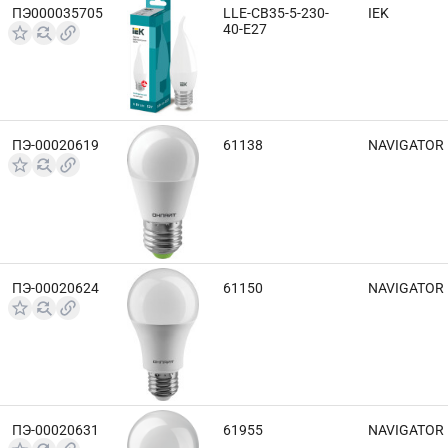
ПЭ000035705
LLE-CB35-5-230-
IEK
40-E27
ПЭ-00020619
61138
NAVIGATOR
ПЭ-00020624
61150
NAVIGATOR
ПЭ-00020631
61955
NAVIGATOR