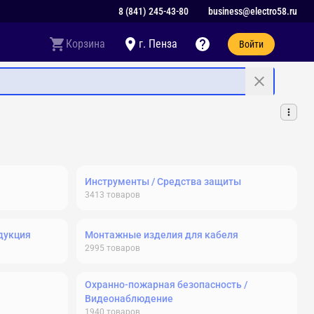
8 (841) 245-43-80
business@electro58.ru
Корзина
г. Пенза
Войти
Инструменты / Средства защиты
3413
товаров
дукция
Монтажные изделия для кабеля
2995
товаров
Охранно-пожарная безопасность /
Видеонаблюдение
1940
товаров