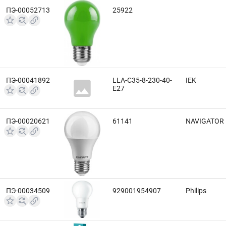
ПЭ-00052713
25922
ПЭ-00041892
LLA-C35-8-230-40-
IEK
E27
ПЭ-00020621
61141
NAVIGATOR
ПЭ-00034509
929001954907
Philips