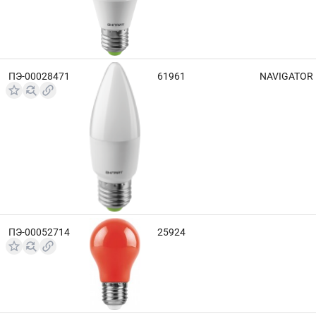
ПЭ-00028471
61961
NAVIGATOR
ПЭ-00052714
25924