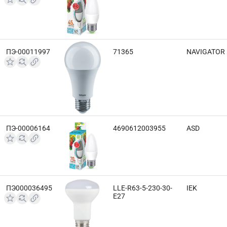
ПЭ-00011997
71365
NAVIGATOR
ПЭ-00006164
4690612003955
ASD
ПЭ000036495
LLE-R63-5-230-30-
IEK
E27