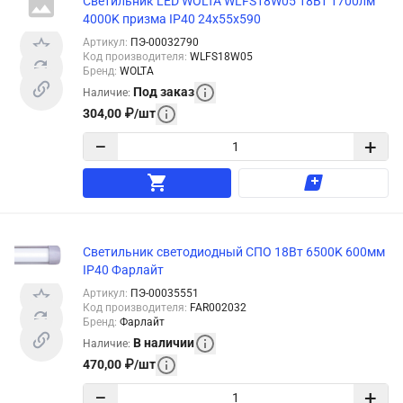
Светильник LED WOLTA WLFS18W05 18Вт 1700лм
4000K призма IP40 24x55x590
Артикул
:
ПЭ-00032790
Код производителя
:
WLFS18W05
Бренд
:
WOLTA
Под заказ
Наличие
:
304,00
₽
/
шт
−
+
Светильник светодиодный СПО 18Вт 6500K 600мм
IP40 Фарлайт
Артикул
:
ПЭ-00035551
Код производителя
:
FAR002032
Бренд
:
Фарлайт
В наличии
Наличие
:
470,00
₽
/
шт
−
+