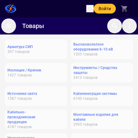
Войти
Товары
Высоковольтное
Арматура СИП
оборудование 6-10 кВ
397
товаров
1205
товаров
Инструменты / Средства
Изоляция / Крепеж
защиты
1427
товаров
3413
товаров
Источники света
Кабеленесущие системы
1387
товаров
6100
товаров
Кабельно-
Монтажные изделия для
проводниковая
кабеля
продукция
2995
товаров
4187
товаров