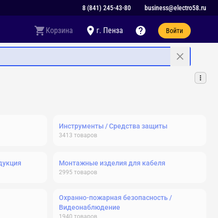
8 (841) 245-43-80
business@electro58.ru
Корзина
г. Пенза
Войти
Инструменты / Средства защиты
3413
товаров
дукция
Монтажные изделия для кабеля
2995
товаров
Охранно-пожарная безопасность /
Видеонаблюдение
1940
товаров