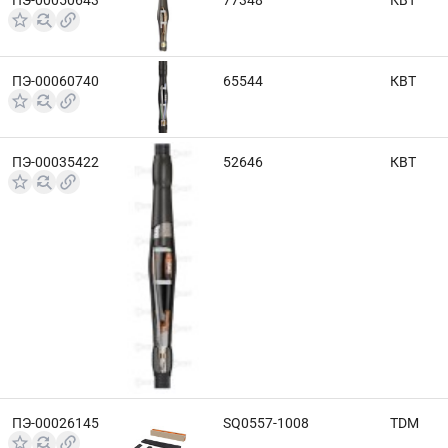
ПЭ-00050643
77348
КВТ
ПЭ-00060740
65544
КВТ
ПЭ-00035422
52646
КВТ
ПЭ-00026145
SQ0557-1008
TDM