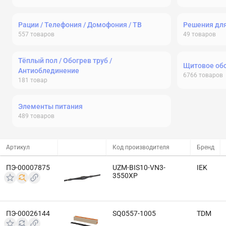
Рации / Телефония / Домофония / ТВ
Решения дл
557
товаров
49
товаров
Тёплый пол / Обогрев труб /
Щитовое об
Антиоблединение
6766
товаров
181
товар
Элементы питания
489
товаров
Артикул
Код производителя
Бренд
ПЭ-00007875
UZM-BIS10-VN3-
IEK
3550XP
ПЭ-00026144
SQ0557-1005
TDM