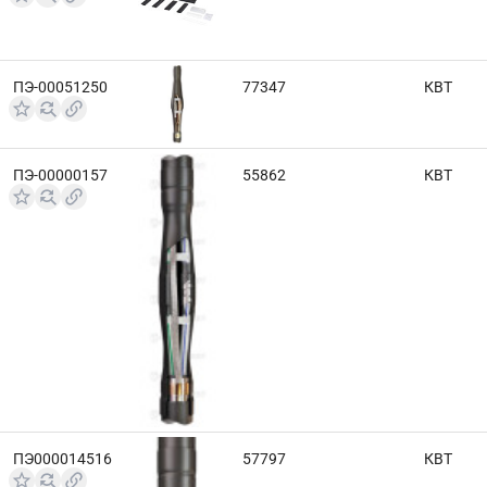
ПЭ-00051250
77347
КВТ
ПЭ-00000157
55862
КВТ
ПЭ000014516
57797
КВТ