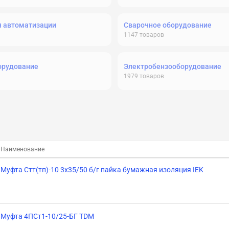
я автоматизации
Сварочное оборудование
1147
товаров
орудование
Электробензооборудование
1979
товаров
Наименование
Муфта Стт(тп)-10 3х35/50 б/г пайка бумажная изоляция IEK
Муфта 4ПСт1-10/25-БГ TDM