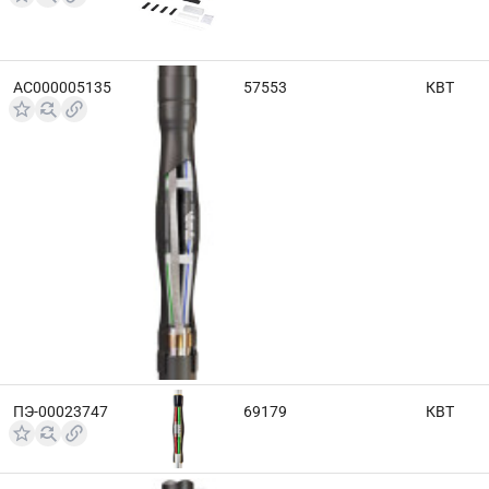
АС000005135
57553
КВТ
ПЭ-00023747
69179
КВТ