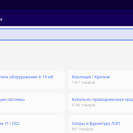
ы
ное оборудование 6-10 кВ
Изоляция / Крепеж
1427
товаров
щие системы
Кабельно-проводниковая про
4186
товаров
е IT / СКС
Опоры и фурнитура ЛЭП
807
товаров