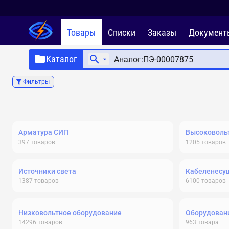
Товары
Списки
Заказы
Документ
Каталог
Фильтры
Арматура СИП
Высоковольт
397
товаров
1205
товаров
Источники света
Кабеленесу
1387
товаров
6100
товаров
Низковольтное оборудование
Оборудовани
14296
товаров
963
товара