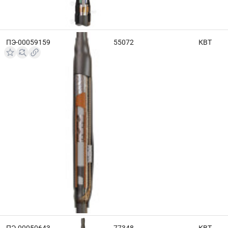
ПЭ-00059159
55072
КВТ