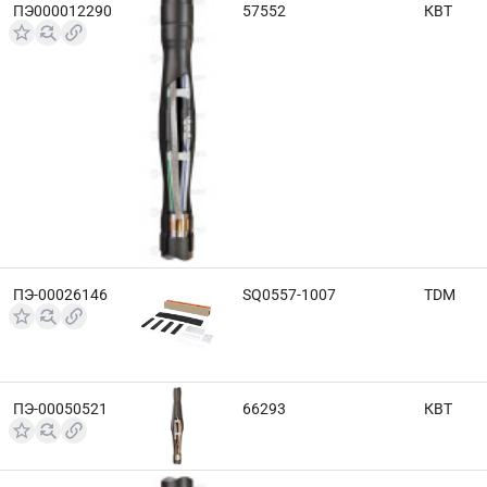
ПЭ000012290
57552
КВТ
ПЭ-00026146
SQ0557-1007
TDM
ПЭ-00050521
66293
КВТ