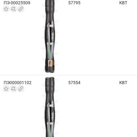
ПЭ-00025509
57795
КВТ
ПЭ000001102
57554
КВТ