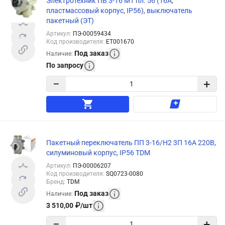
Электротехник ПВ 3-16 М1 пл. 56 (16А,
пластмассовый корпус, IP56), выключатель
пакетный (ЭТ)
Артикул
:
ПЭ-00059434
Код производителя
:
ET001670
Под заказ
Наличие
:
По запросу
−
+
Пакетный переключатель ПП 3-16/Н2 3П 16А 220В,
силуминовый корпус, IP56 TDM
Артикул
:
ПЭ-00006207
Код производителя
:
SQ0723-0080
Бренд
:
TDM
Под заказ
Наличие
:
3 510,00
₽
/
шт
−
+