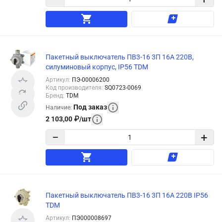
Пакетный выключатель ПВ3-16 3П 16А 220В,
силуминовый корпус, IP56 TDM
Артикул
:
ПЭ-00006200
Код производителя
:
SQ0723-0069
Бренд
:
TDM
Под заказ
Наличие
:
2 103,00
₽
/
шт
−
+
Пакетный выключатель ПВ3-16 3П 16А 220В IP56
TDM
Артикул
:
ПЭ000008697