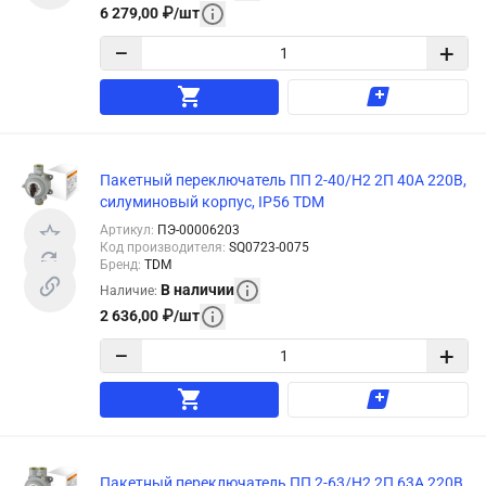
6 279,00
₽
/
шт
−
+
Пакетный переключатель ПП 2-40/Н2 2П 40А 220В,
силуминовый корпус, IP56 TDM
Артикул
:
ПЭ-00006203
Код производителя
:
SQ0723-0075
Бренд
:
TDM
В наличии
Наличие
:
2 636,00
₽
/
шт
−
+
Пакетный переключатель ПП 2-63/Н2 2П 63А 220В,