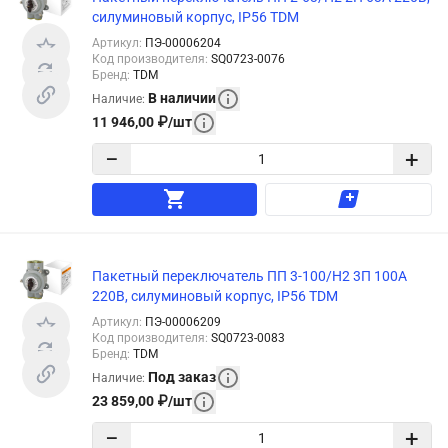
силуминовый корпус, IP56 TDM
Артикул
:
ПЭ-00006204
Код производителя
:
SQ0723-0076
Бренд
:
TDM
В наличии
Наличие
:
11 946,00
₽
/
шт
−
+
Пакетный переключатель ПП 3-100/Н2 3П 100А
220В, силуминовый корпус, IP56 TDM
Артикул
:
ПЭ-00006209
Код производителя
:
SQ0723-0083
Бренд
:
TDM
Под заказ
Наличие
:
23 859,00
₽
/
шт
−
+