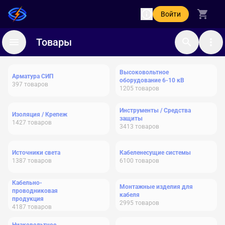
Войти
Товары
Высоковольтное
Арматура СИП
оборудование 6-10 кВ
397
товаров
1205
товаров
Инструменты / Средства
Изоляция / Крепеж
защиты
1427
товаров
3413
товаров
Источники света
Кабеленесущие системы
1387
товаров
6100
товаров
Кабельно-
Монтажные изделия для
проводниковая
кабеля
продукция
2995
товаров
4187
товаров