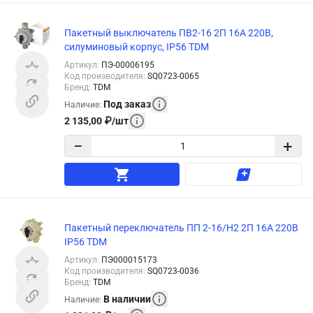
Пакетный выключатель ПВ2-16 2П 16А 220В,
силуминовый корпус, IP56 TDM
Артикул
:
ПЭ-00006195
Код производителя
:
SQ0723-0065
Бренд
:
TDM
Под заказ
Наличие
:
2 135,00
₽
/
шт
−
+
Пакетный переключатель ПП 2-16/Н2 2П 16А 220В
IP56 TDM
Артикул
:
ПЭ000015173
Код производителя
:
SQ0723-0036
Бренд
:
TDM
В наличии
Наличие
: