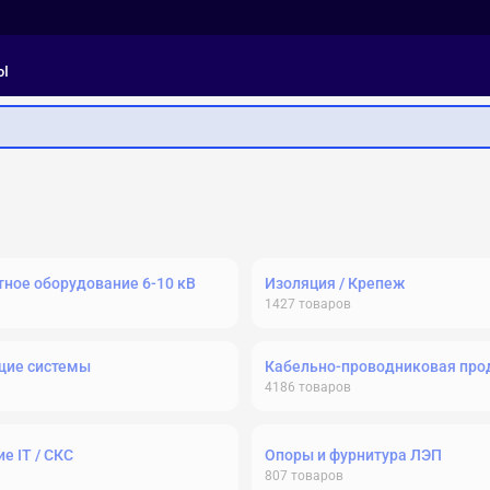
ы
ное оборудование 6-10 кВ
Изоляция / Крепеж
1427
товаров
щие системы
Кабельно-проводниковая про
4186
товаров
е IT / СКС
Опоры и фурнитура ЛЭП
807
товаров