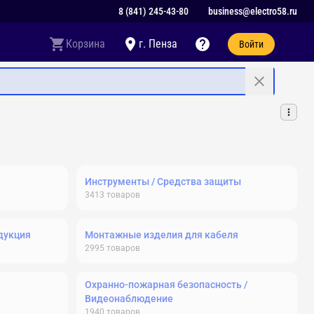
8 (841) 245-43-80
business@electro58.ru
Корзина
г. Пенза
Войти
Инструменты / Средства защиты
3413
товаров
дукция
Монтажные изделия для кабеля
2995
товаров
Охранно-пожарная безопасность /
Видеонаблюдение
1940
товаров