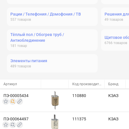
Рации / Телефония / Домофония / ТВ
Решения дл
557
товаров
49
товаров
Тёплый пол / Обогрев труб /
Щитовое об
Антиоблединение
6766
товаров
181
товар
Элементы питания
489
товаров
Артикул
Код производителя
Бренд
ПЭ-00005434
110880
КЭАЗ
ПЭ-00064497
111375
КЭАЗ