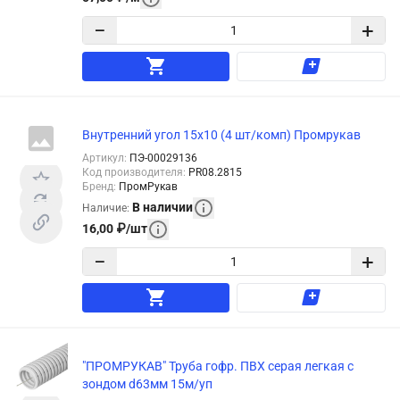
−
+
Внутренний угол 15х10 (4 шт/комп) Промрукав
Артикул
:
ПЭ-00029136
Код производителя
:
PR08.2815
Бренд
:
ПромРукав
В наличии
Наличие
:
16,00
₽
/
шт
−
+
"ПРОМРУКАВ" Труба гофр. ПВХ серая легкая с
зондом d63мм 15м/уп