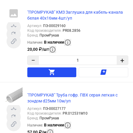
"ПРОМРУКАВ" КМЗ Заглушка для кабель-канала
белая 40x16мм 4шт/уп
Артикул
:
ПЭ-00029160
Код производителя
:
PR08.2856
Бренд
:
ПромРукав
В наличии
Наличие
:
20,00
₽
/
шт
−
+
"ПРОМРУКАВ" Труба гофр. ПВХ серая легкая с
зондом d25мм 10м/уп
Артикул
:
ПЭ-00027177
Код производителя
:
PR.012531М10
Бренд
:
ПромРукав
В наличии
Наличие
:
57,00
₽
/
м