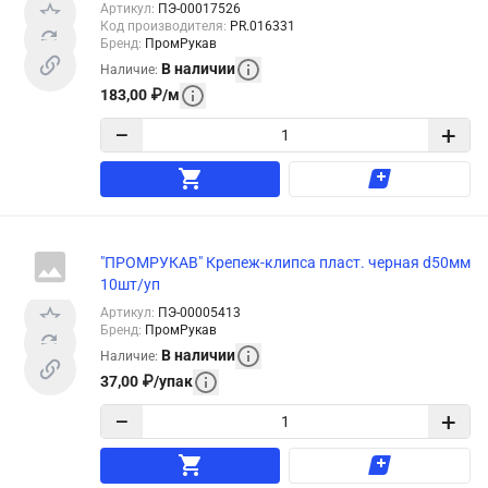
Артикул
:
ПЭ-00017526
Код производителя
:
PR.016331
Бренд
:
ПромРукав
В наличии
Наличие
:
183,00
₽
/
м
−
+
"ПРОМРУКАВ" Крепеж-клипса пласт. черная d50мм
10шт/уп
Артикул
:
ПЭ-00005413
Бренд
:
ПромРукав
В наличии
Наличие
:
37,00
₽
/
упак
−
+