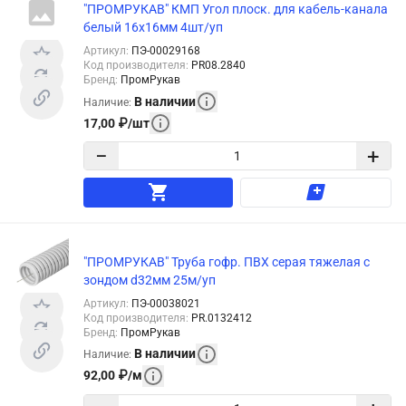
"ПРОМРУКАВ" КМП Угол плоск. для кабель-канала
белый 16x16мм 4шт/уп
Артикул
:
ПЭ-00029168
Код производителя
:
PR08.2840
Бренд
:
ПромРукав
В наличии
Наличие
:
17,00
₽
/
шт
−
+
"ПРОМРУКАВ" Труба гофр. ПВХ серая тяжелая с
зондом d32мм 25м/уп
Артикул
:
ПЭ-00038021
Код производителя
:
PR.0132412
Бренд
:
ПромРукав
В наличии
Наличие
:
92,00
₽
/
м