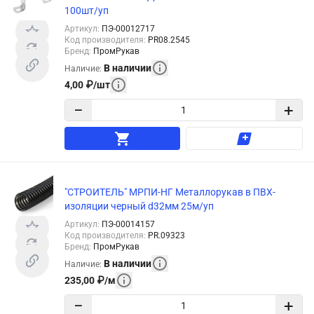
100шт/уп
Артикул
:
ПЭ-00012717
Код производителя
:
PR08.2545
Бренд
:
ПромРукав
В наличии
Наличие
:
4,00
₽
/
шт
−
+
"СТРОИТЕЛЬ" МРПИ-НГ Металлорукав в ПВХ-
изоляции черный d32мм 25м/уп
Артикул
:
ПЭ-00014157
Код производителя
:
PR.09323
Бренд
:
ПромРукав
В наличии
Наличие
:
235,00
₽
/
м
−
+