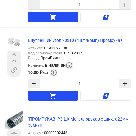
−
+
Внутренний угол 20х10 (4 шт/комп) Промрукав
Артикул
:
ПЭ-00029138
Код производителя
:
PR08.2817
Бренд
:
ПромРукав
В наличии
Наличие
:
19,00
₽
/
шт
−
+
"ПРОМРУКАВ" Р3-ЦХ Металлорукав оцинк. d22мм
50м/уп
Артикул
:
00000002448