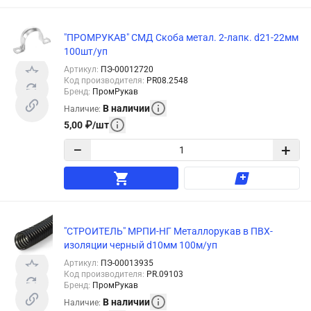
"ПРОМРУКАВ" СМД Скоба метал. 2-лапк. d21-22мм
100шт/уп
Артикул
:
ПЭ-00012720
Код производителя
:
PR08.2548
Бренд
:
ПромРукав
В наличии
Наличие
:
5,00
₽
/
шт
−
+
"СТРОИТЕЛЬ" МРПИ-НГ Металлорукав в ПВХ-
изоляции черный d10мм 100м/уп
Артикул
:
ПЭ-00013935
Код производителя
:
PR.09103
Бренд
:
ПромРукав
В наличии
Наличие
: