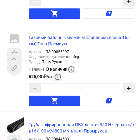
−
+
Газовый баллон с зеленым клапаном (длина 165
мм) Toua Премиум
Артикул
:
ПЭ-00055997
Код производителя
:
touafcg
Бренд
:
ПромРукав
В наличии
Наличие
:
625,00
₽
/
шт
−
+
Труба гофрированная ПВХ легкая 350 Н черная с/з
д16 (100 м/4800 м уп/пал) Промрукав
Артикул
:
ПЭ-00044583