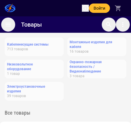
Войти
Товары
Монтажные изделия для
Кабеленесущие системы
кабеля
713
товаров
16
товаров
Охранно-пожарная
Низковольтное
безопасность /
оборудование
Видеонаблюдение
1
товар
3
товара
Электроустановочные
изделия
39
товаров
Все товары