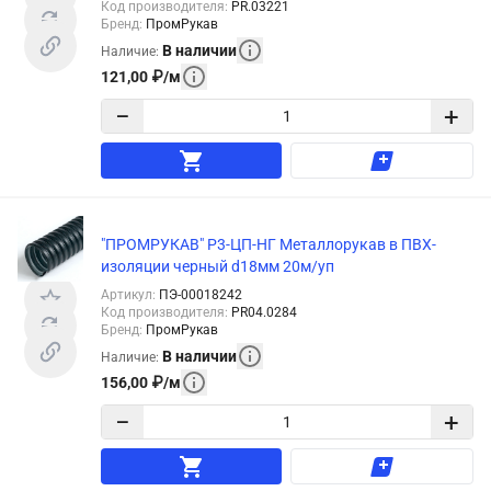
Код производителя
:
PR.03221
Бренд
:
ПромРукав
В наличии
Наличие
:
121,00
₽
/
м
−
+
"ПРОМРУКАВ" Р3-ЦП-НГ Металлорукав в ПВХ-
изоляции черный d18мм 20м/уп
Артикул
:
ПЭ-00018242
Код производителя
:
PR04.0284
Бренд
:
ПромРукав
В наличии
Наличие
:
156,00
₽
/
м
−
+