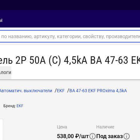
ы
ь 2P 50А (C) 4,5kA ВА 47-63 E
логи
Автоматич. выключатели
EKF
ВА 47-63 EKF PROxima 4,5kA
Бренд
:
EKF
цена
наличие
538,00
₽
/
шт
Под заказ