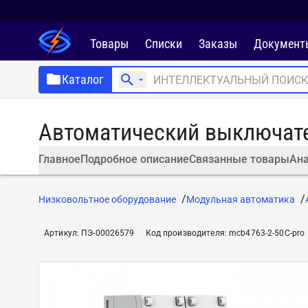
Товары
Списки
Заказы
Документ
Каталог
Автоматический выключател
Главное
Подробное описание
Связанные товары
Ана
Низковольтное оборудование
Модульная автоматика
Артикул
:
ПЭ-00026579
Код производителя
:
mcb4763-2-50C-pro