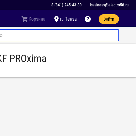
8 (841) 245-43-80
business@electro58.ru
Корзина
г. Пенза
Войти
KF PROxima