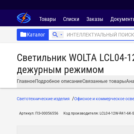
Товары
Списки
Заказы
Документ
Каталог
Светильник WOLTA LCL04-12
дежурным режимом
Главное
Подробное описание
Связанные товары
Ана
Светотехнические изделия
Офисное и коммерческое осв
Артикул
:
ПЭ-00056556
Код производителя
:
LCL04-12W-R41-6K-