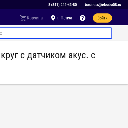
8 (841) 245-43-80
business@electro58.ru
Корзина
г. Пенза
Войти
руг с датчиком акус. с