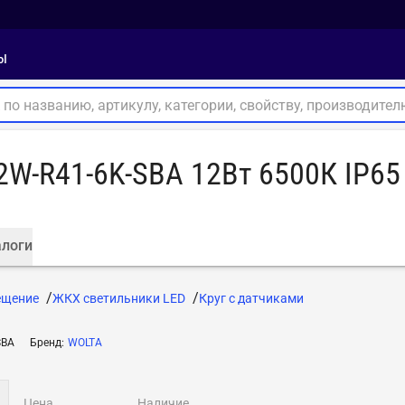
ы
W-R41-6K-SBA 12Вт 6500К IP65 к
логи
ещение
ЖКХ cветильники LED
Круг с датчиками
SBA
Бренд
:
WOLTA
цена
наличие