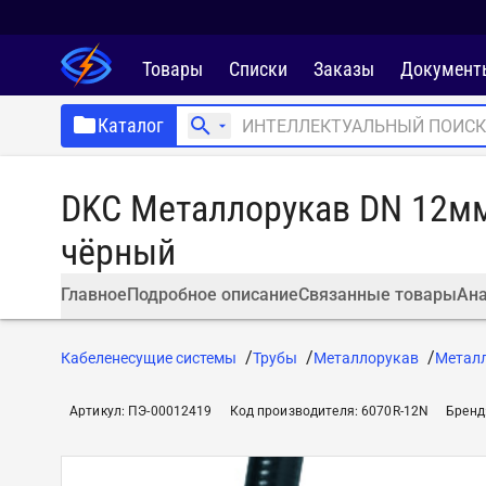
Товары
Списки
Заказы
Документ
Каталог
DKC Металлорукав DN 12мм в
чёрный
Главное
Подробное описание
Связанные товары
Ана
Кабеленесущие системы
Трубы
Металлорукав
Металл
Артикул
:
ПЭ-00012419
Код производителя
:
6070R-12N
Бренд