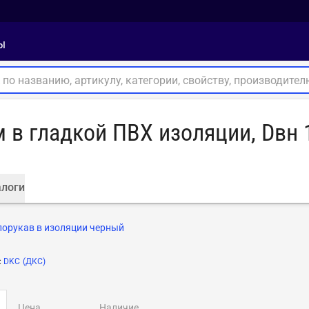
ы
 гладкой ПВХ изоляции, Dвн 12
логи
орукав в изоляции черный
:
DKC (ДКС)
цена
наличие