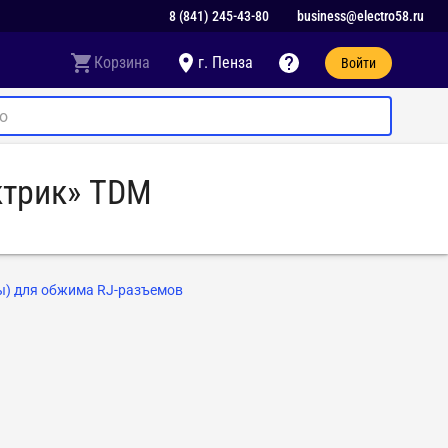
8 (841) 245-43-80
business@electro58.ru
Корзина
г. Пенза
Войти
ктрик» TDM
ы) для обжима RJ-разъемов