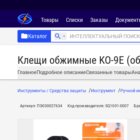
Товары
Списки
Заказы
Документ
Каталог
Клещи обжимные KO-9E (об
Главное
Подробное описание
Связанные товары
Ана
Инструменты / Средства защиты
Инструмент
Ручной и
Артикул
:
ПЭ000027634
Код производителя
:
SQ1001-0007
Бр