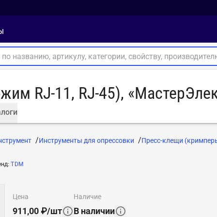
ы
жим RJ-11, RJ-45), «МастерЭле
логи
нструмент
Инструменты для опрессовки
Пресс-клещи (кримпер
енд
:
TDM
цена
наличие
911,00
₽
/
шт
В наличии