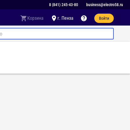
8 (841) 245-43-80
business@electro58.ru
Корзина
г. Пенза
Войти