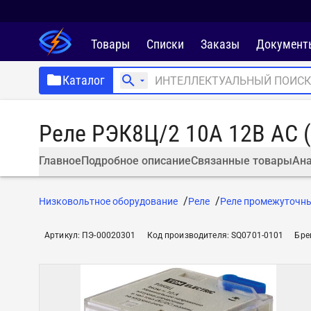
Товары
Списки
Заказы
Документ
Каталог
Реле РЭК8Ц/2 10А 12В AC (
Главное
Подробное описание
Связанные товары
Ана
Низковольтное оборудование
Реле
Реле промежуточн
Артикул
:
ПЭ-00020301
Код производителя
:
SQ0701-0101
Бре