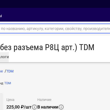
ы
без разъема Р8Ц арт.) TDM
логи
ые
TDM
нд
:
TDM
цена
наличие
225,00
₽
/
шт
В наличии