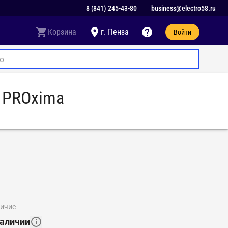
8 (841) 245-43-80
business@electro58.ru
Корзина
г. Пенза
Войти
F PROxima
личие
наличии