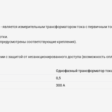
KF - является измерительным трансформатором тока с первичным т
отки.
(предусмотрены соответствующие крепления).
и с защитой от несанкционированного доступа (возможность оп
Однофазный трансформатор ток
0,5
300
А