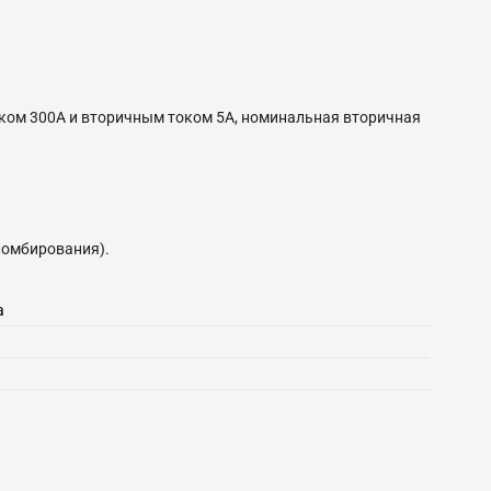
оком 300А и вторичным током 5А, номинальная вторичная
ломбирования).
а