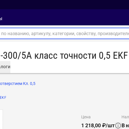
ы
-300/5А класс точности 0,5 EK
логи
 отверстием Кл. 0,5
EKF
цена
на
1 218,00
₽
/
шт
В 