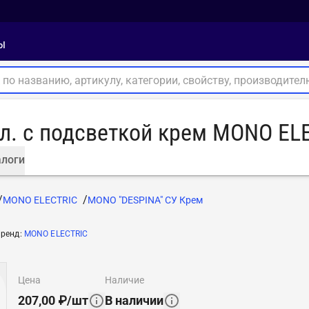
ы
. с подсветкой крем MONO EL
логи
MONO ELECTRIC
MONO "DESPINA" СУ Крем
ренд
:
MONO ELECTRIC
цена
наличие
207,00
₽
/
шт
В наличии