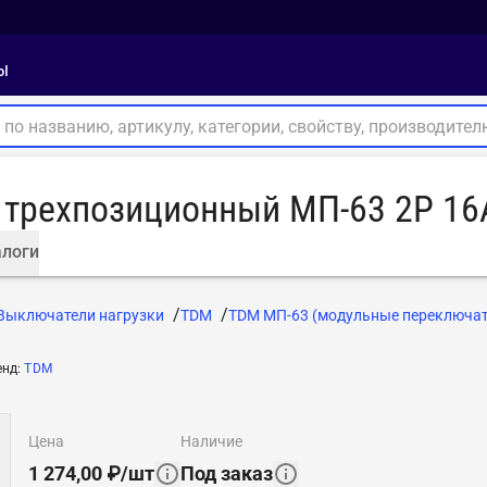
ы
 трехпозиционный МП-63 2P 1
логи
Выключатели нагрузки
TDM
TDM МП-63 (модульные переключат
енд
:
TDM
цена
наличие
1 274,00
₽
/
шт
Под заказ