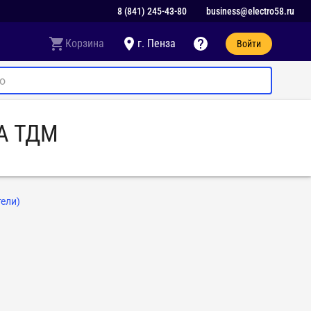
8 (841) 245-43-80
business@electro58.ru
Корзина
г. Пенза
Войти
6А ТДМ
ели)