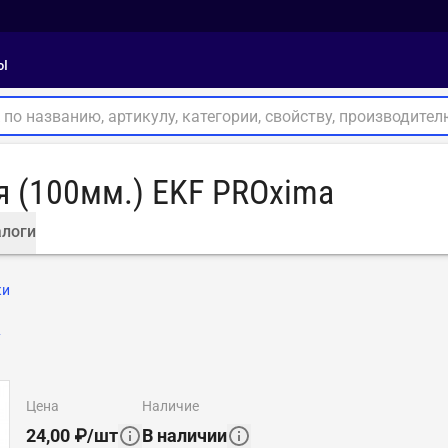
ы
я (100мм.) EKF PROxima
логи
ки
F
цена
наличие
24,00
₽
/
шт
В наличии