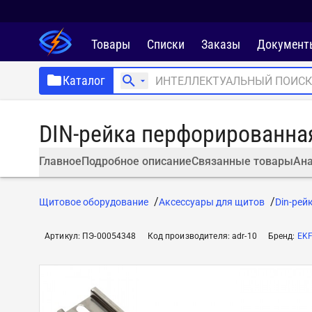
Товары
Списки
Заказы
Документ
Каталог
DIN-рейка перфорированна
Главное
Подробное описание
Связанные товары
Ана
Щитовое оборудование
Aксессуары для щитов
Din-рей
Артикул
:
ПЭ-00054348
Код производителя
:
adr-10
Бренд
:
EK