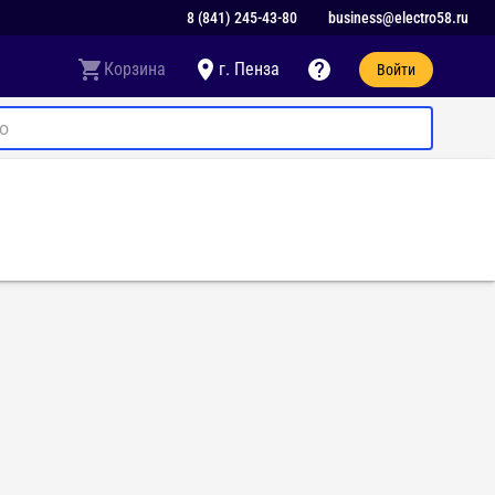
8 (841) 245-43-80
business@electro58.ru
Корзина
г. Пенза
Войти