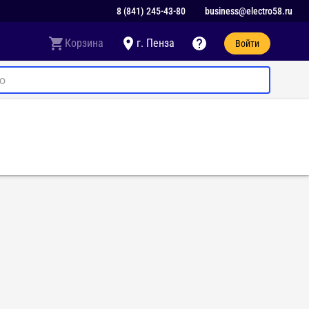
8 (841) 245-43-80
business@electro58.ru
Корзина
г. Пенза
Войти