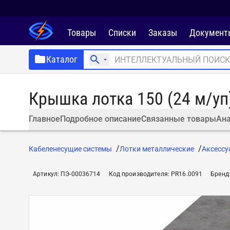
Товары
Списки
Заказы
Документ
Каталог
Крышка лотка 150 (24 м/у
Главное
Подробное описание
Связанные товары
Ана
Кабеленесущие системы
Лотки металлические
Аксессу
Артикул
:
ПЭ-00036714
Код производителя
:
PR16.0091
Бренд