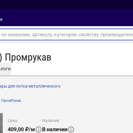
ы
п) Промрукав
логи
ары для лотка металлического
:
ПромРукав
цена
наличие
409,00
₽
/
м
В наличии