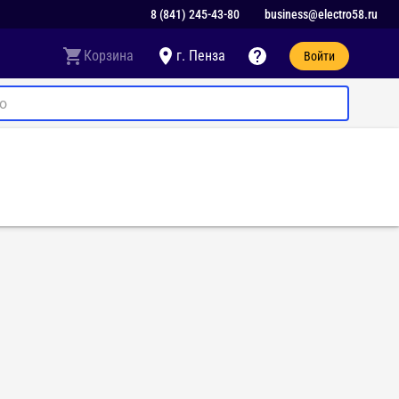
8 (841) 245-43-80
business@electro58.ru
Корзина
г. Пенза
Войти