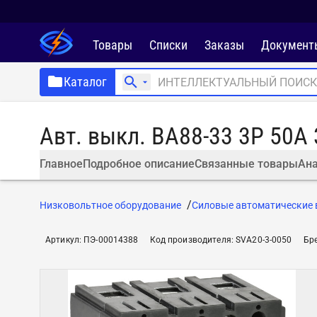
Товары
Списки
Заказы
Документ
Каталог
Авт. выкл. ВА88-33 3Р 50А 
Главное
Подробное описание
Связанные товары
Ана
Низковольтное оборудование
Силовые автоматические
Артикул
:
ПЭ-00014388
Код производителя
:
SVA20-3-0050
Бр