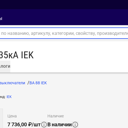
ы
35кА IEK
логи
 выключатели
ВА 88 IEK
енд
:
IEK
цена
наличие
7 736,00
₽
/
шт
В наличии