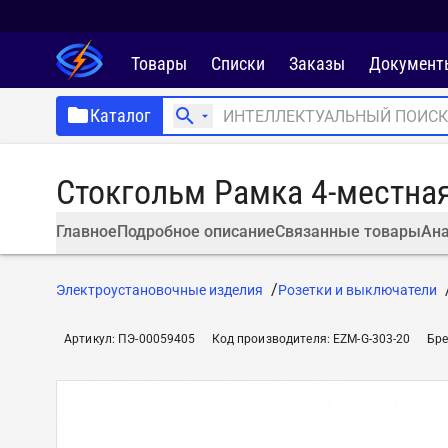
Товары
Списки
Заказы
Документ
Каталог
Стокгольм Рамка 4-местна
Главное
Подробное описание
Связанные товары
Ана
Электроустановочные изделия
Розетки и выключатели
Артикул
:
ПЭ-00059405
Код производителя
:
EZM-G-303-20
Бре