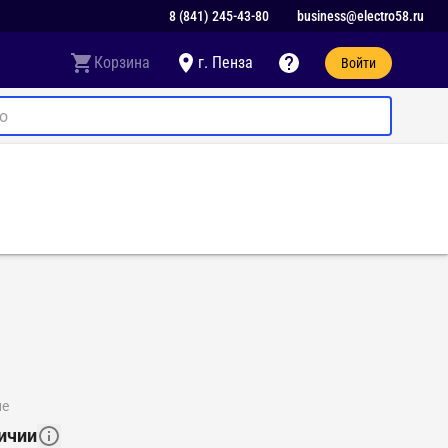
8 (841) 245-43-80
business@electro58.ru
Корзина
г. Пенза
Войти
ие
ичии