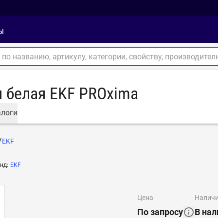
ы
я белая EKF PROxima
логи
EKF
нд
:
EKF
цена
налич
По запросу
В нал